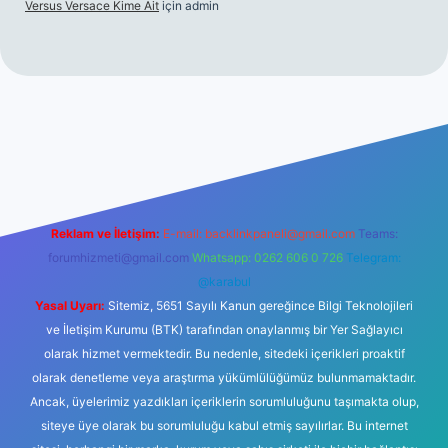
Versus Versace Kime Ait
için
admin
.net
Reklam ve İletişim:
E-mail:
backlinkpaneli@gmail.com
Teams:
forumhizmeti@gmail.com
Whatsapp: 0262 606 0 726
Telegram:
@karabul
Yasal Uyarı:
Sitemiz, 5651 Sayılı Kanun gereğince Bilgi Teknolojileri
ve İletişim Kurumu (BTK) tarafından onaylanmış bir Yer Sağlayıcı
olarak hizmet vermektedir. Bu nedenle, sitedeki içerikleri proaktif
olarak denetleme veya araştırma yükümlülüğümüz bulunmamaktadır.
Ancak, üyelerimiz yazdıkları içeriklerin sorumluluğunu taşımakta olup,
siteye üye olarak bu sorumluluğu kabul etmiş sayılırlar. Bu internet