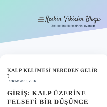
Keskin Fikirler Blogu
menüyü
aç
Zekice önerilerle zihnini uyandır!
Anasayfa
Gizlilik Politikası
Yasal Uyarı
Hakkımızda
KALP KELIMESI NEREDEN GELIR
?
Tarih: Mayıs 13, 2026
GIRIŞ: KALP ÜZERINE
FELSEFI BIR DÜŞÜNCE