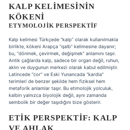
KALP KELIMESININ
KÖKENI
ETYMOLOJIK PERSPEKTIF
Kalp kelimesi Türkçede “kalp” olarak kullanılmakla
birlikte, kökeni Arapça “qalb” kelimesine dayanır;
bu, “dönmek, çevirmek, değişmek” anlamını taşır.
Antik çağlarda kalp, sadece bir organ değil, ruhun,
aklın ve duygunun merkezi olarak kabul edilmiştir.
Latincede “cor” ve Eski Yunancada “kardia”
terimleri de benzer şekilde hem fiziksel hem
metaforik anlamlar taşır. Bu etimolojik yolculuk,
kalbin yalnızca biyolojik değil, aynı zamanda
sembolik bir değer taşıdığını bize gösterir.
ETIK PERSPEKTIF: KALP
VE AHLAK