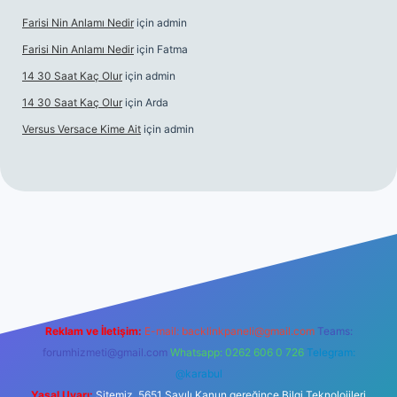
Farisi Nin Anlamı Nedir
için
admin
Farisi Nin Anlamı Nedir
için
Fatma
14 30 Saat Kaç Olur
için
admin
14 30 Saat Kaç Olur
için
Arda
Versus Versace Kime Ait
için
admin
gir.net
Reklam ve İletişim:
E-mail:
backlinkpaneli@gmail.com
Teams:
forumhizmeti@gmail.com
Whatsapp: 0262 606 0 726
Telegram:
@karabul
Yasal Uyarı:
Sitemiz, 5651 Sayılı Kanun gereğince Bilgi Teknolojileri