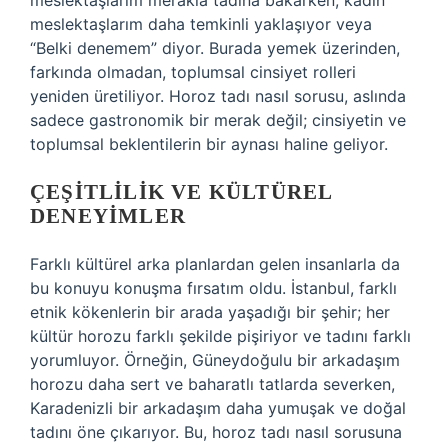
meslektaşlarım merakla tadına bakarken, kadın
meslektaşlarım daha temkinli yaklaşıyor veya
“Belki denemem” diyor. Burada yemek üzerinden,
farkında olmadan, toplumsal cinsiyet rolleri
yeniden üretiliyor. Horoz tadı nasıl sorusu, aslında
sadece gastronomik bir merak değil; cinsiyetin ve
toplumsal beklentilerin bir aynası haline geliyor.
ÇEŞITLILIK VE KÜLTÜREL
DENEYIMLER
Farklı kültürel arka planlardan gelen insanlarla da
bu konuyu konuşma fırsatım oldu. İstanbul, farklı
etnik kökenlerin bir arada yaşadığı bir şehir; her
kültür horozu farklı şekilde pişiriyor ve tadını farklı
yorumluyor. Örneğin, Güneydoğulu bir arkadaşım
horozu daha sert ve baharatlı tatlarda severken,
Karadenizli bir arkadaşım daha yumuşak ve doğal
tadını öne çıkarıyor. Bu, horoz tadı nasıl sorusuna