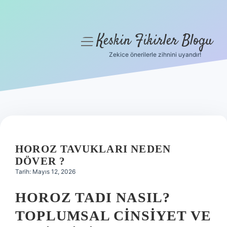
Keskin Fikirler Blogu
menüyü
aç
Zekice önerilerle zihnini uyandır!
Anasayfa
Gizlilik Politikası
Yasal Uyarı
Hakkımızda
HOROZ TAVUKLARI NEDEN
DÖVER ?
Tarih: Mayıs 12, 2026
HOROZ TADI NASIL?
TOPLUMSAL CINSIYET VE