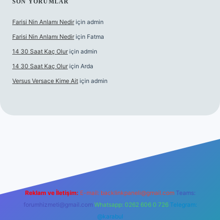
SON YORUMLAR
Farisi Nin Anlamı Nedir
için
admin
Farisi Nin Anlamı Nedir
için
Fatma
14 30 Saat Kaç Olur
için
admin
14 30 Saat Kaç Olur
için
Arda
Versus Versace Kime Ait
için
admin
sinogir.net
Reklam ve İletişim:
E-mail:
backlinkpaneli@gmail.com
Teams:
forumhizmeti@gmail.com
Whatsapp: 0262 606 0 726
Telegram:
@karabul