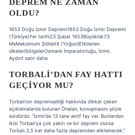
DEPREM NE ZAMAN
OLDU?
1653 Doğu İzmir Depremi1653 Doğu İzmir Depremi
(Türkiye)Yer tarihi23 Şubat 1653Büyüklük7.5
MsMaksimum ŞiddetX (Yoğun)Etkilenen
ülkeler/bölgelerOsmanlı İmparatorluğu, İzmir,
Aydın1 satır daha
TORBALI’DAN FAY HATTI
GEÇIYOR MU?
Torbalı’nın depremselliği hakkında dikkat çeken
açıklamalarda bulunan Önalan, konuşmasını şöyle
sürdürdü: “İzmir’de 13 tane aktif fay var. Bunlardan
ikisi Torbalı’ya çok yakın ve bir deprem olursa
Torbalı 2,5 kat daha fazla depremden etkilenecek.”