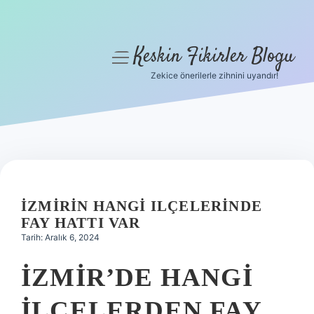
Keskin Fikirler Blogu
menüyü
aç
Zekice önerilerle zihnini uyandır!
Anasayfa
Gizlilik Politikası
Yasal Uyarı
Hakkımızda
İZMIRIN HANGI ILÇELERINDE
FAY HATTI VAR
Tarih: Aralık 6, 2024
İZMIR’DE HANGI
ILÇELERDEN FAY