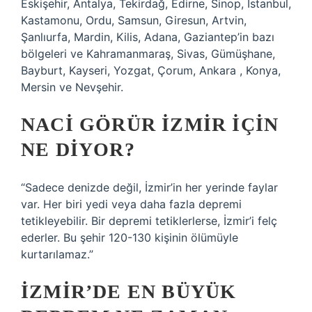
Eskişehir, Antalya, Tekirdağ, Edirne, Sinop, İstanbul,
Kastamonu, Ordu, Samsun, Giresun, Artvin,
Şanlıurfa, Mardin, Kilis, Adana, Gaziantep’in bazı
bölgeleri ve Kahramanmaraş, Sivas, Gümüşhane,
Bayburt, Kayseri, Yozgat, Çorum, Ankara , Konya,
Mersin ve Nevşehir.
NACI GÖRÜR İZMIR IÇIN
NE DIYOR?
“Sadece denizde değil, İzmir’in her yerinde faylar
var. Her biri yedi veya daha fazla depremi
tetikleyebilir. Bir depremi tetiklerlerse, İzmir’i felç
ederler. Bu şehir 120-130 kişinin ölümüyle
kurtarılamaz.”
İZMIR’DE EN BÜYÜK