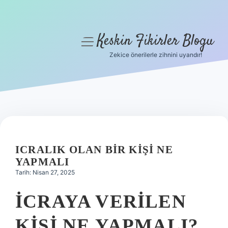
Keskin Fikirler Blogu
menüyü
aç
Zekice önerilerle zihnini uyandır!
Anasayfa
Gizlilik Politikası
Yasal Uyarı
Hakkımızda
ICRALIK OLAN BIR KIŞI NE
YAPMALI
Tarih: Nisan 27, 2025
İCRAYA VERILEN
KIŞI NE YAPMALI?