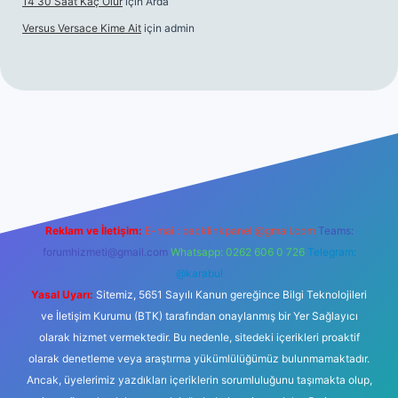
14 30 Saat Kaç Olur
için
Arda
Versus Versace Kime Ait
için
admin
et
Reklam ve İletişim:
E-mail:
backlinkpaneli@gmail.com
Teams:
forumhizmeti@gmail.com
Whatsapp: 0262 606 0 726
Telegram:
@karabul
Yasal Uyarı:
Sitemiz, 5651 Sayılı Kanun gereğince Bilgi Teknolojileri
ve İletişim Kurumu (BTK) tarafından onaylanmış bir Yer Sağlayıcı
olarak hizmet vermektedir. Bu nedenle, sitedeki içerikleri proaktif
olarak denetleme veya araştırma yükümlülüğümüz bulunmamaktadır.
Ancak, üyelerimiz yazdıkları içeriklerin sorumluluğunu taşımakta olup,