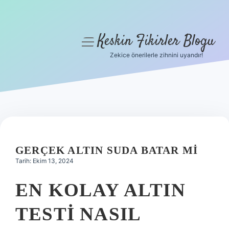
Keskin Fikirler Blogu
menüyü
aç
Zekice önerilerle zihnini uyandır!
Anasayfa
Gizlilik Politikası
Yasal Uyarı
Hakkımızda
GERÇEK ALTIN SUDA BATAR MI
Tarih: Ekim 13, 2024
EN KOLAY ALTIN
TESTI NASIL