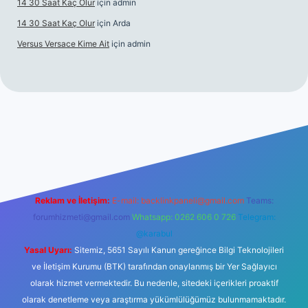
14 30 Saat Kaç Olur
için
admin
14 30 Saat Kaç Olur
için
Arda
Versus Versace Kime Ait
için
admin
nogir.net
Reklam ve İletişim:
E-mail:
backlinkpaneli@gmail.com
Teams:
forumhizmeti@gmail.com
Whatsapp: 0262 606 0 726
Telegram:
@karabul
Yasal Uyarı:
Sitemiz, 5651 Sayılı Kanun gereğince Bilgi Teknolojileri
ve İletişim Kurumu (BTK) tarafından onaylanmış bir Yer Sağlayıcı
olarak hizmet vermektedir. Bu nedenle, sitedeki içerikleri proaktif
olarak denetleme veya araştırma yükümlülüğümüz bulunmamaktadır.