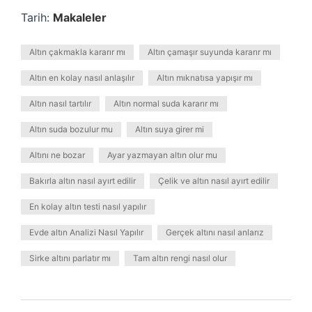
Tarih:
Makaleler
Altın çakmakla kararır mı
Altın çamaşır suyunda kararır mı
Altın en kolay nasıl anlaşılır
Altın mıknatısa yapışır mı
Altın nasıl tartılır
Altın normal suda kararır mı
Altın suda bozulur mu
Altın suya girer mi
Altını ne bozar
Ayar yazmayan altın olur mu
Bakırla altın nasıl ayırt edilir
Çelik ve altın nasıl ayırt edilir
En kolay altın testi nasıl yapılır
Evde altın Analizi Nasıl Yapılır
Gerçek altını nasıl anlarız
Sirke altını parlatır mı
Tam altın rengi nasıl olur