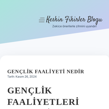
Keskin Fikirler Blogu
menüyü
aç
Zekice önerilerle zihnini uyandır!
Anasayfa
Gizlilik Politikası
Yasal Uyarı
Hakkımızda
GENÇLIK FAALIYETI NEDIR
Tarih: Kasım 26, 2024
GENÇLIK
FAALIYETLERI