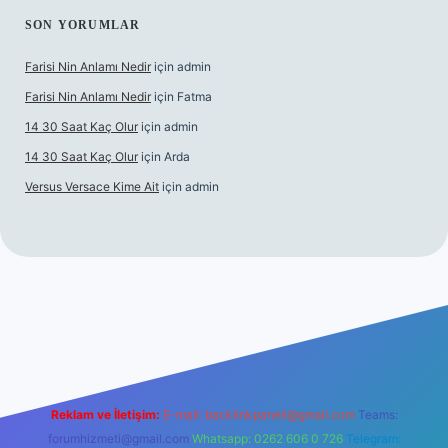
SON YORUMLAR
Farisi Nin Anlamı Nedir
için
admin
Farisi Nin Anlamı Nedir
için
Fatma
14 30 Saat Kaç Olur
için
admin
14 30 Saat Kaç Olur
için
Arda
Versus Versace Kime Ait
için
admin
et
Reklam ve İletişim:
E-mail:
backlinkpaneli@gmail.com
Teams:
forumhizmeti@gmail.com
Whatsapp: 0262 606 0 726
Telegram: