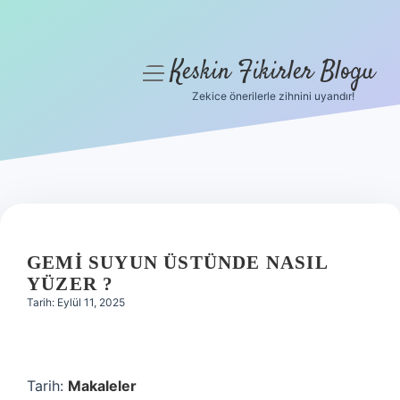
Keskin Fikirler Blogu
menüyü
aç
Zekice önerilerle zihnini uyandır!
Anasayfa
Gizlilik Politikası
Yasal Uyarı
Hakkımızda
GEMI SUYUN ÜSTÜNDE NASIL
YÜZER ?
Tarih: Eylül 11, 2025
Tarih:
Makaleler