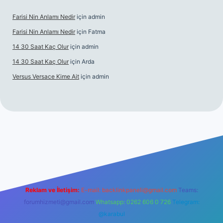
Farisi Nin Anlamı Nedir
için
admin
Farisi Nin Anlamı Nedir
için
Fatma
14 30 Saat Kaç Olur
için
admin
14 30 Saat Kaç Olur
için
Arda
Versus Versace Kime Ait
için
admin
dcasinogir.net
Reklam ve İletişim:
E-mail:
backlinkpaneli@gmail.com
Teams:
forumhizmeti@gmail.com
Whatsapp: 0262 606 0 726
Telegram:
@karabul