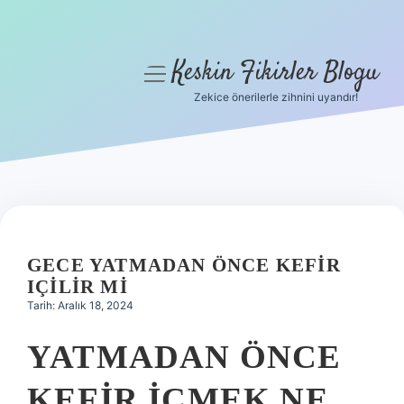
Keskin Fikirler Blogu
menüyü
aç
Zekice önerilerle zihnini uyandır!
Anasayfa
Gizlilik Politikası
Yasal Uyarı
Hakkımızda
GECE YATMADAN ÖNCE KEFIR
IÇILIR MI
Tarih: Aralık 18, 2024
YATMADAN ÖNCE
KEFIR IÇMEK NE