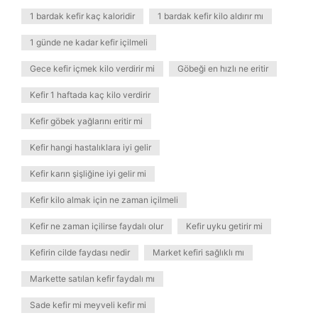
1 bardak kefir kaç kaloridir
1 bardak kefir kilo aldırır mı
1 günde ne kadar kefir içilmeli
Gece kefir içmek kilo verdirir mi
Göbeği en hızlı ne eritir
Kefir 1 haftada kaç kilo verdirir
Kefir göbek yağlarını eritir mi
Kefir hangi hastalıklara iyi gelir
Kefir karın şişliğine iyi gelir mi
Kefir kilo almak için ne zaman içilmeli
Kefir ne zaman içilirse faydalı olur
Kefir uyku getirir mi
Kefirin cilde faydası nedir
Market kefiri sağlıklı mı
Markette satılan kefir faydalı mı
Sade kefir mi meyveli kefir mi