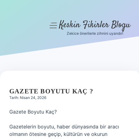
Keskin Fikirler Blogu
menüyü
aç
Zekice önerilerle zihnini uyandır!
Anasayfa
Gizlilik Politikası
Yasal Uyarı
Hakkımızda
GAZETE BOYUTU KAÇ ?
Tarih: Nisan 24, 2026
Gazete Boyutu Kaç?
Gazetelerin boyutu, haber dünyasında bir aracı
olmanın ötesine geçip, kültürün ve okurun