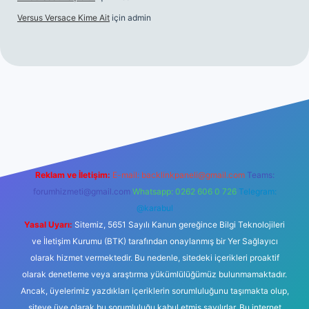
Versus Versace Kime Ait
için
admin
gir.net
Reklam ve İletişim:
E-mail:
backlinkpaneli@gmail.com
Teams:
forumhizmeti@gmail.com
Whatsapp: 0262 606 0 726
Telegram:
@karabul
Yasal Uyarı:
Sitemiz, 5651 Sayılı Kanun gereğince Bilgi Teknolojileri
ve İletişim Kurumu (BTK) tarafından onaylanmış bir Yer Sağlayıcı
olarak hizmet vermektedir. Bu nedenle, sitedeki içerikleri proaktif
olarak denetleme veya araştırma yükümlülüğümüz bulunmamaktadır.
Ancak, üyelerimiz yazdıkları içeriklerin sorumluluğunu taşımakta olup,
siteye üye olarak bu sorumluluğu kabul etmiş sayılırlar. Bu internet