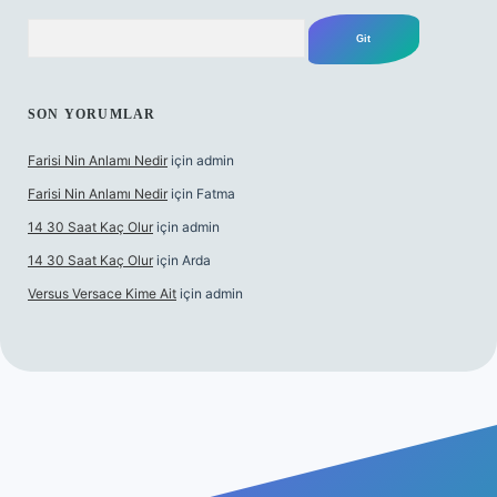
Arama
SON YORUMLAR
Farisi Nin Anlamı Nedir
için
admin
Farisi Nin Anlamı Nedir
için
Fatma
14 30 Saat Kaç Olur
için
admin
14 30 Saat Kaç Olur
için
Arda
Versus Versace Kime Ait
için
admin
vdcasinogir.net