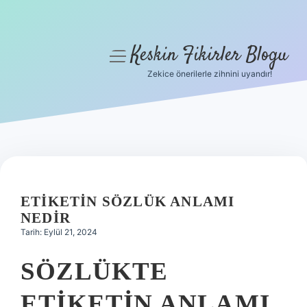
Keskin Fikirler Blogu
menüyü
aç
Zekice önerilerle zihnini uyandır!
Anasayfa
Gizlilik Politikası
Yasal Uyarı
Hakkımızda
ETIKETIN SÖZLÜK ANLAMI
NEDIR
Tarih: Eylül 21, 2024
SÖZLÜKTE
ETIKETIN ANLAMI