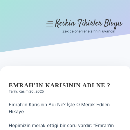
Keskin Fikirler Blogu
menüyü
aç
Zekice önerilerle zihnini uyandır!
Anasayfa
Gizlilik Politikası
Yasal Uyarı
Hakkımızda
EMRAH’IN KARISININ ADI NE ?
Tarih: Kasım 20, 2025
Emrah’ın Karısının Adı Ne? İşte O Merak Edilen
Hikaye
Hepimizin merak ettiği bir soru vardır: “Emrah’ın