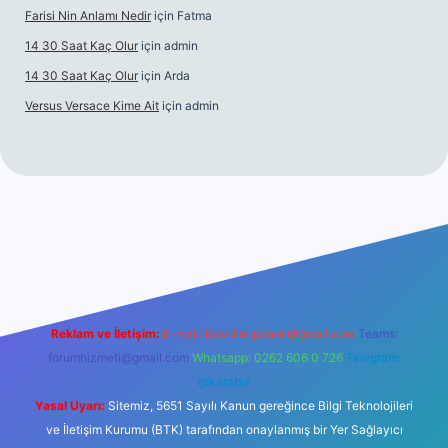
Farisi Nin Anlamı Nedir
için
Fatma
14 30 Saat Kaç Olur
için
admin
14 30 Saat Kaç Olur
için
Arda
Versus Versace Kime Ait
için
admin
ogir.net
Reklam ve İletişim:
E-mail:
backlinkpaneli@gmail.com
Teams:
forumhizmeti@gmail.com
Whatsapp: 0262 606 0 726
Telegram:
@karabul
Yasal Uyarı:
Sitemiz, 5651 Sayılı Kanun gereğince Bilgi Teknolojileri
ve İletişim Kurumu (BTK) tarafından onaylanmış bir Yer Sağlayıcı