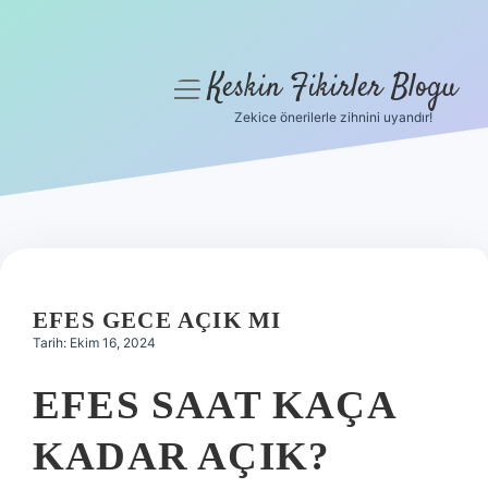
Keskin Fikirler Blogu
menüyü
aç
Zekice önerilerle zihnini uyandır!
Anasayfa
Gizlilik Politikası
Yasal Uyarı
Hakkımızda
EFES GECE AÇIK MI
Tarih: Ekim 16, 2024
EFES SAAT KAÇA
KADAR AÇIK?