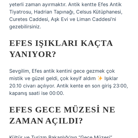
yeterli zaman ayırmaktır. Antik kentte Efes Antik
Tiyatrosu, Hadrian Tapınağı, Celsus Kütüphanesi,
Curetes Caddesi, Aşk Evi ve Liman Caddesi’ni
gezebilirsiniz.
EFES IŞIKLARI KAÇTA
YANIYOR?
Sevgilim, Efes antik kentini gece gezmek çok
mistik ve güzel geldi, çok keyif aldım
Işıklar
20.10 civarı açılıyor. Antik kente en son giriş 23:00,
kapanış saati ise 00:00.
EFES GECE MÜZESI NE
ZAMAN AÇILDI?
Kültür ve Turizm Bakanlığı’nın “Gece Müzesi”