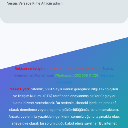
Versus Versace Kime Ait
için
admin
.net
Reklam ve İletişim:
E-mail:
backlinkpaneli@gmail.com
Teams:
forumhizmeti@gmail.com
Whatsapp: 0262 606 0 726
Telegram:
@karabul
Yasal Uyarı:
Sitemiz, 5651 Sayılı Kanun gereğince Bilgi Teknolojileri
ve İletişim Kurumu (BTK) tarafından onaylanmış bir Yer Sağlayıcı
olarak hizmet vermektedir. Bu nedenle, sitedeki içerikleri proaktif
olarak denetleme veya araştırma yükümlülüğümüz bulunmamaktadır.
Ancak, üyelerimiz yazdıkları içeriklerin sorumluluğunu taşımakta olup,
siteye üye olarak bu sorumluluğu kabul etmiş sayılırlar. Bu internet