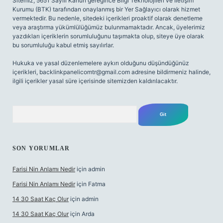
Sitemiz, 5651 Sayılı Kanun gereğince Bilgi Teknolojileri ve İletişim
Kurumu (BTK) tarafından onaylanmış bir Yer Sağlayıcı olarak hizmet
vermektedir. Bu nedenle, sitedeki içerikleri proaktif olarak denetleme
veya araştırma yükümlülüğümüz bulunmamaktadır. Ancak, üyelerimiz
yazdıkları içeriklerin sorumluluğunu taşımakta olup, siteye üye olarak
bu sorumluluğu kabul etmiş sayılırlar.
Hukuka ve yasal düzenlemelere aykırı olduğunu düşündüğünüz
içerikleri,
backlinkpanelicomtr@gmail.com
adresine bildirmeniz halinde,
ilgili içerikler yasal süre içerisinde sitemizden kaldırılacaktır.
Arama
SON YORUMLAR
Farisi Nin Anlamı Nedir
için
admin
Farisi Nin Anlamı Nedir
için
Fatma
14 30 Saat Kaç Olur
için
admin
14 30 Saat Kaç Olur
için
Arda