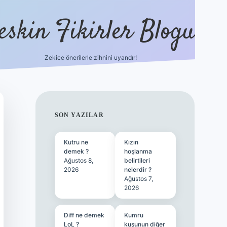
eskin Fikirler Blogu
Zekice önerilerle zihnini uyandır!
vdcasinogir.n
SIDEBAR
SON YAZILAR
Kutru ne
Kızın
demek ?
hoşlanma
Ağustos 8,
belirtileri
2026
nelerdir ?
Ağustos 7,
2026
Diff ne demek
Kumru
LoL ?
kuşunun diğer