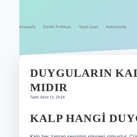
Anasayfa
Gizlilik Politikası
Yasal Uyarı
Hakkımızda
DUYGULARIN KAL
MIDIR
Tarih: Ekim 13, 2024
KALP HANGI DUY
Kalp her zaman sevginin simgesi olmuştur. Çün