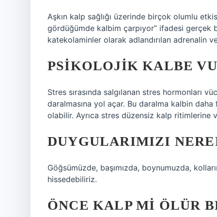
Aşkın kalp sağlığı üzerinde birçok olumlu etkis
gördüğümde kalbim çarpıyor” ifadesi gerçek bir
katekolaminler olarak adlandırılan adrenalin v
PSIKOLOJIK KALBE V
Stres sırasında salgılanan stres hormonları vücu
daralmasına yol açar. Bu daralma kalbin daha 
olabilir. Ayrıca stres düzensiz kalp ritimlerine v
DUYGULARIMIZI NERE
Göğsümüzde, başımızda, boynumuzda, kollarım
hissedebiliriz.
ÖNCE KALP MI ÖLÜR B