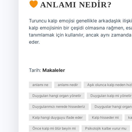
ANLAMI NEDIR?
Turuncu kalp emojisi genellikle arkadaşlık ilişki
kalp emojisinin bir çeşidi olmasına rağmen, esas
tanımlamak için kullanılır, ancak aynı zamanda
eder.
Tarih:
Makaleler
anlamı ne
anlamı nedir
Aşık olunca kalp neden hızl
Duyguları hangi organ yönetir
Duyguları kalp mi yönetir
Duygularımızı nerede hissederiz
Duyguslar hangi organla
Kalp hangi duyguyu ifade eder
Kalp hisseder mi
ka
Önce kalp mi ölür beyin mi
Psikolojik kalbe vurur mu