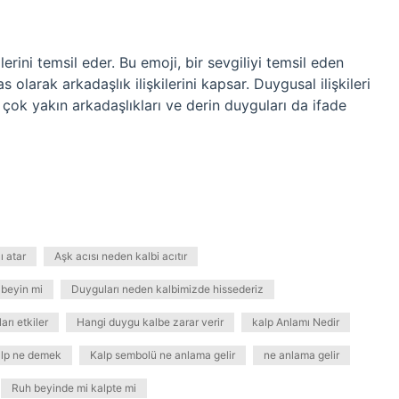
lerini temsil eder. Bu emoji, bir sevgiliyi temsil eden
 olarak arkadaşlık ilişkilerini kapsar. Duygusal ilişkileri
 çok yakın arkadaşlıkları ve derin duyguları da ifade
ı atar
Aşk acısı neden kalbi acıtır
 beyin mi
Duyguları neden kalbimizde hissederiz
rı etkiler
Hangi duygu kalbe zarar verir
kalp Anlamı Nedir
lp ne demek
Kalp sembolü ne anlama gelir
ne anlama gelir
Ruh beyinde mi kalpte mi