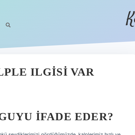
K
PLE ILGISI VAR
GUYU IFADE EDER?
kü sevdiklerimizi gördüğümüzde, kalplerimiz hızlı ve