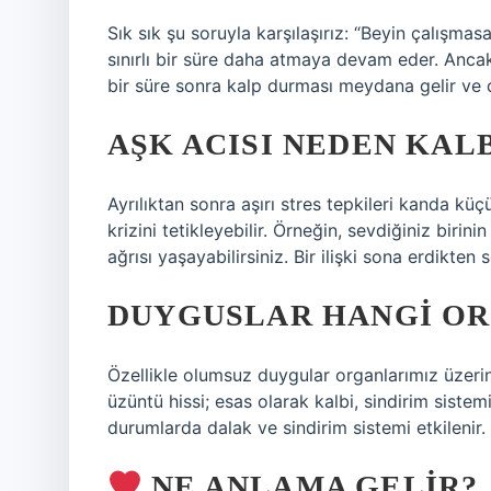
Sık sık şu soruyla karşılaşırız: “Beyin çalışma
sınırlı bir süre daha atmaya devam eder. Anc
bir süre sonra kalp durması meydana gelir ve diğ
AŞK ACISI NEDEN KALB
Ayrılıktan sonra aşırı stres tepkileri kanda kü
krizini tetikleyebilir. Örneğin, sevdiğiniz birin
ağrısı yaşayabilirsiniz. Bir ilişki sona erdikten s
DUYGUSLAR HANGI OR
Özellikle olumsuz duygular organlarımız üzerind
üzüntü hissi; esas olarak kalbi, sindirim sistem
durumlarda dalak ve sindirim sistemi etkilenir.
NE ANLAMA GELIR?