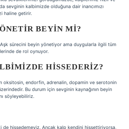
u da sevginin kalbimizde olduğuna dair inancımızı
 haline getirir.
ÖNETIR BEYIN MI?
 Aşk sürecini beyin yönetiyor ama duygularla ilgili tüm
lerinde de rol oynuyor.
LBIMIZDE HISSEDERIZ?
n oksitosin, endorfin, adrenalin, dopamin ve serotonin
p üzerindedir. Bu durum için sevginin kaynağının beyin
 söyleyebiliriz.
i de hissedemeyiz. Ancak kalp kendini hissettiriyorsa,