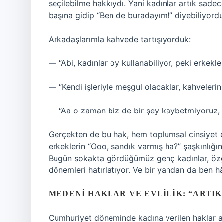
seçilebilme hakkıydı. Yani kadınlar artık sade
başına gidip “Ben de buradayım!” diyebiliyordu
Arkadaşlarımla kahvede tartışıyorduk:
— “Abi, kadınlar oy kullanabiliyor, peki erkekl
— “Kendi işleriyle meşgul olacaklar, kahvelerini 
— “Aa o zaman biz de bir şey kaybetmiyoruz,
Gerçekten de bu hak, hem toplumsal cinsiyet e
erkeklerin “Ooo, sandık varmış ha?” şaşkınlığ
Bugün sokakta gördüğümüz genç kadınlar, özgü
dönemleri hatırlatıyor. Ve bir yandan da ben 
MEDENI HAKLAR VE EVLILIK: “ARTI
Cumhuriyet döneminde kadına verilen haklar a