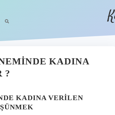
K
NEMINDE KADINA
 ?
DE KADINA VERILEN
ÜŞÜNMEK