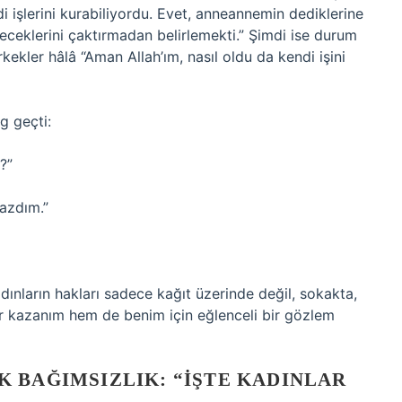
di işlerini kurabiliyordu. Evet, anneannemin dediklerine
neceklerini çaktırmadan belirlemekti.” Şimdi ise durum
rkekler hâlâ “Aman Allah’ım, nasıl oldu da kendi işini
g geçti:
?”
azdım.”
adınların hakları sadece kağıt üzerinde değil, sokakta,
bir kazanım hem de benim için eğlenceli bir gözlem
 BAĞIMSIZLIK: “İŞTE KADINLAR