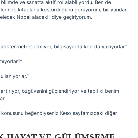
, bilimde ve sanatta aktif rol alabiliyordu. Ben de
 ellerinde kitaplarla koşturduğunu görüyorum; bir yandan
gelecek Nobel alacak!” diye geçiriyorum.
tikten nefret etmiyor, bilgisayarda kod da yazıyorlar.”
mıyorlar?”
llanıyorlar.”
rtırıyor, özgüvenini güçlendiriyor ve tabii ki benim
or.
” konusunu beğendiyseniz Keso sayfamızdaki diğer
ÜK HAYAT VE GÜLÜMSEME