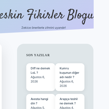
eskin Fikirler Blogu
Zekice önerilerle zihnini uyandır!
vdcasinogir.ne
SIDEBAR
SON YAZILAR
Diff ne demek
Kumru
LoL ?
kuşunun diğer
Ağustos 6,
adı nedir ?
2026
Ağustos 6,
2026
Avesta hangi
Arapça teshil
din ?
ne demek ?
Ağustos 5,
Ağustos 4,