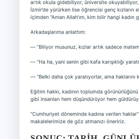
artık okula gidebiliyor, üniversite okuyabiliyor
İzmir’de yürürken lise öğrencisi genç kızların
içimden “Aman Allah’ım, kim bilir hangi kadın 
Arkadaşlarıma anlattım:
— “Biliyor musunuz, kızlar artık sadece matema
— “Ha ha, yani senin gibi kafa karışıklığı yarat
— “Belki daha çok yaratıyorlar, ama haklarını ku
Eğitim hakkı, kadının toplumda görünürlüğünü a
gibi insanları hem düşündürüyor hem güldürüy
“Cumhuriyet döneminde kadına verilen haklar
makalelerimize de göz atmanızı öneririz.
SONUÇ: TARIH, GÜNL