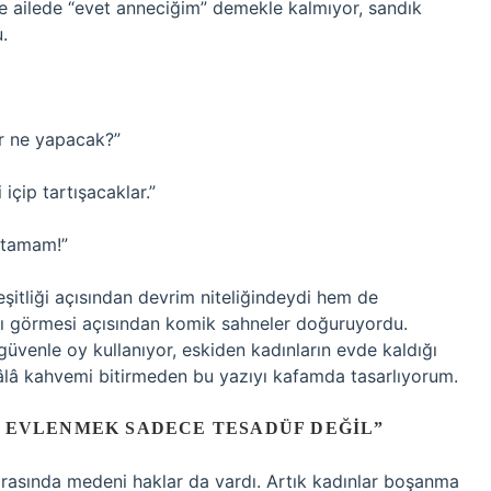
ce ailede “evet anneciğim” demekle kalmıyor, sandık
.
er ne yapacak?”
içip tartışacaklar.”
 tamam!”
şitliği açısından devrim niteliğindeydi hem de
ını görmesi açısından komik sahneler doğuruyordu.
venle oy kullanıyor, eskiden kadınların evde kaldığı
hâlâ kahvemi bitirmeden bu yazıyı kafamda tasarlıyorum.
K EVLENMEK SADECE TESADÜF DEĞIL”
rasında medeni haklar da vardı. Artık kadınlar boşanma