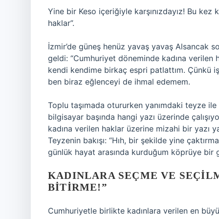
Yine bir Keso içeriğiyle karşınızdayız! Bu ke
haklar”.
İzmir’de güneş henüz yavaş yavaş Alsancak so
geldi: “Cumhuriyet döneminde kadına verilen
kendi kendime birkaç espri patlattım. Çünkü iş
ben biraz eğlenceyi de ihmal edemem.
Toplu taşımada otururken yanımdaki teyze ile 
bilgisayar başında hangi yazı üzerinde çalışı
kadına verilen haklar üzerine mizahi bir yazı
Teyzenin bakışı: “Hıh, bir şekilde yine çaktırm
günlük hayat arasında kurduğum köprüye bir
KADINLARA SEÇME VE SEÇILM
BITIRME!”
Cumhuriyetle birlikte kadınlara verilen en büy