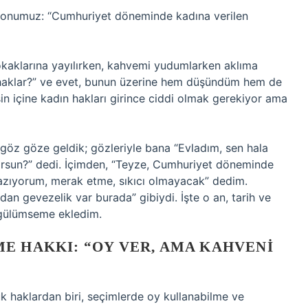
z konumuz: “Cumhuriyet döneminde kadına verilen
kaklarına yayılırken, kahvemi yudumlarken aklıma
 haklar?” ve evet, bunun üzerine hem düşündüm hem de
in içine kadın hakları girince ciddi olmak gerekiyor ama
göz göze geldik; gözleriyle bana “Evladım, sen hala
yorsun?” dedi. İçimden, “Teyze, Cumhuriyet döneminde
 yazıyorum, merak etme, sıkıcı olmayacak” dedim.
adan gevezelik var burada” gibiydi. İşte o an, tarih ve
 gülümseme ekledim.
E HAKKI: “OY VER, AMA KAHVENI
ük haklardan biri, seçimlerde oy kullanabilme ve