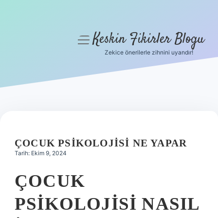
Keskin Fikirler Blogu
menüyü
aç
Zekice önerilerle zihnini uyandır!
Anasayfa
Gizlilik Politikası
Yasal Uyarı
Hakkımızda
ÇOCUK PSIKOLOJISI NE YAPAR
Tarih: Ekim 9, 2024
ÇOCUK
PSIKOLOJISI NASIL