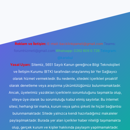
ogir.net
Reklam ve İletişim:
E-mail:
backlinkpaneli@gmail.com
Teams:
forumhizmeti@gmail.com
Whatsapp: 0262 606 0 726
Telegram:
@karabul
Yasal Uyarı:
Sitemiz, 5651 Sayılı Kanun gereğince Bilgi Teknolojileri
ve İletişim Kurumu (BTK) tarafından onaylanmış bir Yer Sağlayıcı
olarak hizmet vermektedir. Bu nedenle, sitedeki içerikleri proaktif
olarak denetleme veya araştırma yükümlülüğümüz bulunmamaktadır.
Ancak, üyelerimiz yazdıkları içeriklerin sorumluluğunu taşımakta olup,
siteye üye olarak bu sorumluluğu kabul etmiş sayılırlar. Bu internet
sitesi, herhangi bir marka, kurum veya şahıs şirketi ile hiçbir bağlantısı
bulunmamaktadır. Sitede yalnızca kendi hazırladığımız makaleler
paylaşılmaktadır. Burada yer alan içerikler haber niteliği taşımamakta
olup, gerçek kurum ve kişiler hakkında paylaşım yapılmamaktadır.