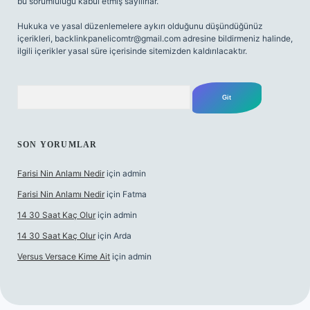
bu sorumluluğu kabul etmiş sayılırlar.
Hukuka ve yasal düzenlemelere aykırı olduğunu düşündüğünüz
içerikleri,
backlinkpanelicomtr@gmail.com
adresine bildirmeniz halinde,
ilgili içerikler yasal süre içerisinde sitemizden kaldırılacaktır.
Arama
SON YORUMLAR
Farisi Nin Anlamı Nedir
için
admin
Farisi Nin Anlamı Nedir
için
Fatma
14 30 Saat Kaç Olur
için
admin
14 30 Saat Kaç Olur
için
Arda
Versus Versace Kime Ait
için
admin