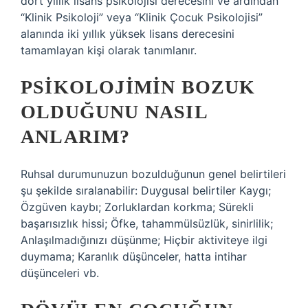
dört yıllık lisans psikolojisi derecesini ve ardından
“Klinik Psikoloji” veya “Klinik Çocuk Psikolojisi”
alanında iki yıllık yüksek lisans derecesini
tamamlayan kişi olarak tanımlanır.
PSIKOLOJIMIN BOZUK
OLDUĞUNU NASIL
ANLARIM?
Ruhsal durumunuzun bozulduğunun genel belirtileri
şu şekilde sıralanabilir: Duygusal belirtiler Kaygı;
Özgüven kaybı; Zorluklardan korkma; Sürekli
başarısızlık hissi; Öfke, tahammülsüzlük, sinirlilik;
Anlaşılmadığınızı düşünme; Hiçbir aktiviteye ilgi
duymama; Karanlık düşünceler, hatta intihar
düşünceleri vb.