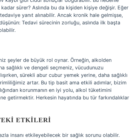
ev kaybı gibi ciddi sonuçlar doğurabilir. Bu nedenle
 kadar sürer? Aslında bu da kişiden kişiye değişir. Eğer
tedaviye yanıt alınabilir. Ancak kronik hale gelmişse,
 düşünün: Tedavi sürecinin zorluğu, aslında ilk başta
abilir.
iz şeyler de büyük rol oynar. Örneğin, alkolden
daha sağlıklı ve dengeli seçmeniz, vücudunuzu
lışırken, sürekli abur cubur yemek yerine, daha sağlıklı
mliliğimiz artar. Bu tip basit ama etkili adımlar, bizim
lığından korunmanın en iyi yolu, alkol tüketimini
ine getirmektir. Herkesin hayatında bu tür farkındalıklar
EKI ETKILERI
la insanı etkileyebilecek bir sağlık sorunu olabilir.