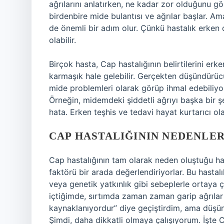
ağrılarını anlatırken, ne kadar zor olduğunu 
birdenbire mide bulantısı ve ağrılar başlar. 
de önemli bir adım olur. Çünkü hastalık erken 
olabilir.
Birçok hasta, Cap hastalığının belirtilerini er
karmaşık hale gelebilir. Gerçekten düşündürücü 
mide problemleri olarak görüp ihmal edebiliyor
Örneğin, midemdeki şiddetli ağrıyı başka bir 
hata. Erken teşhis ve tedavi hayat kurtarıcı olab
CAP HASTALIĞININ NEDENLER
Cap hastalığının tam olarak neden oluştuğu ha
faktörü bir arada değerlendiriyorlar. Bu hastalık
veya genetik yatkınlık gibi sebeplerle ortaya çı
içtiğimde, sırtımda zaman zaman garip ağrılar 
kaynaklanıyordur” diye geçiştirdim, ama düşünd
Şimdi, daha dikkatli olmaya çalışıyorum. İşte 