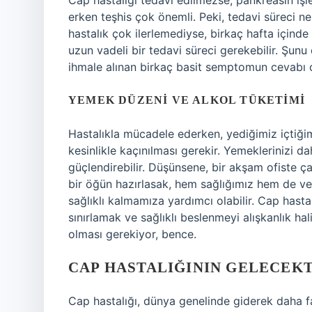
Cap hastalığı tedavi edilmezse, pankreasın işl
erken teşhis çok önemli. Peki, tedavi süreci ne
hastalık çok ilerlemediyse, birkaç hafta içinde 
uzun vadeli bir tedavi süreci gerekebilir. Şunu
ihmale alınan birkaç basit semptomun cevabı ol
YEMEK DÜZENI VE ALKOL TÜKETIMI
Hastalıkla mücadele ederken, yediğimiz içtiğim
kesinlikle kaçınılması gerekir. Yemeklerinizi 
güçlendirebilir. Düşünsene, bir akşam ofiste ça
bir öğün hazırlasak, hem sağlığımız hem de veri
sağlıklı kalmamıza yardımcı olabilir. Cap hasta
sınırlamak ve sağlıklı beslenmeyi alışkanlık hal
olması gerekiyor, bence.
CAP HASTALIĞININ GELECEKT
Cap hastalığı, dünya genelinde giderek daha faz