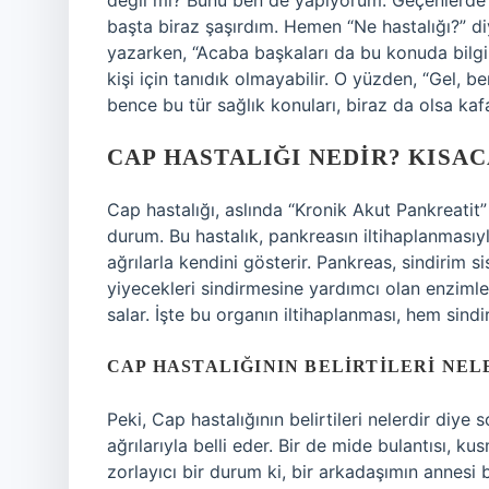
değil mi? Bunu ben de yapıyorum. Geçenlerde b
başta biraz şaşırdım. Hemen “Ne hastalığı?” d
yazarken, “Acaba başkaları da bu konuda bilg
kişi için tanıdık olmayabilir. O yüzden, “Gel,
bence bu tür sağlık konuları, biraz da olsa kaf
CAP HASTALIĞI NEDIR? KISA
Cap hastalığı, aslında “Kronik Akut Pankreatit
durum. Bu hastalık, pankreasın iltihaplanmasıyl
ağrılarla kendini gösterir. Pankreas, sindirim
yiyecekleri sindirmesine yardımcı olan enzimler
salar. İşte bu organın iltihaplanması, hem sindi
CAP HASTALIĞININ BELIRTILERI NEL
Peki, Cap hastalığının belirtileri nelerdir diye 
ağrılarıyla belli eder. Bir de mide bulantısı, k
zorlayıcı bir durum ki, bir arkadaşımın annesi 