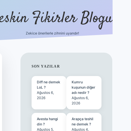
eskin Fikirler Blogu
Zekice önerilerle zihnini uyandır!
vdcasinogir.
SIDEBAR
SON YAZILAR
Diff ne demek
Kumru
LoL ?
kuşunun diğer
Ağustos 6,
adı nedir ?
2026
Ağustos 6,
2026
Avesta hangi
Arapça teshil
din ?
ne demek ?
Ağustos 5,
Ağustos 4,