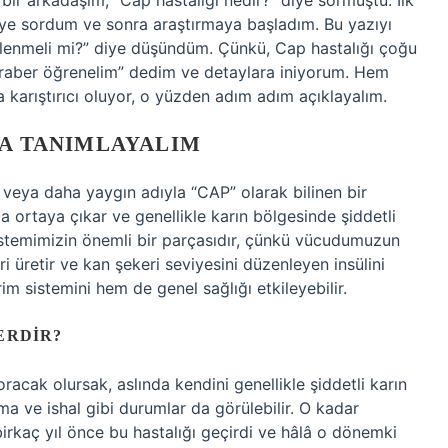
ir arkadaşım, “Cap hastalığı nedir?” diye sormuştu. İlk
iye sordum ve sonra araştırmaya başladım. Bu yazıyı
ilenmeli mi?” diye düşündüm. Çünkü, Cap hastalığı çoğu
 beraber öğrenelim” dedim ve detaylara iniyorum. Hem
a karıştırıcı oluyor, o yüzden adım adım açıklayalım.
CA TANIMLAYALIM
” veya daha yaygın adıyla “CAP” olarak bilinen bir
a ortaya çıkar ve genellikle karın bölgesinde şiddetli
 sistemimizin önemli bir parçasıdır, çünkü vücudumuzun
i üretir ve kan şekeri seviyesini düzenleyen insülini
rim sistemini hem de genel sağlığı etkileyebilir.
ERDIR?
soracak olursak, aslında kendini genellikle şiddetli karın
usma ve ishal gibi durumlar da görülebilir. O kadar
birkaç yıl önce bu hastalığı geçirdi ve hâlâ o dönemki