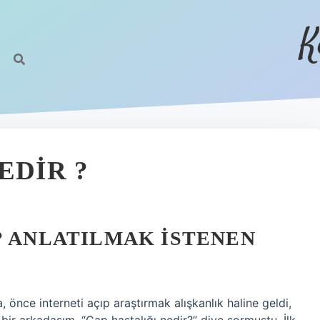
K
EDIR ?
? ANLATILMAK İSTENEN
a, önce interneti açıp araştırmak alışkanlık haline geldi,