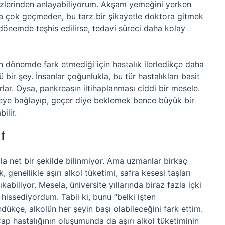
gözlerinden anlayabiliyorum. Akşam yemeğini yerken
Ama çok geçmeden, bu tarz bir şikayetle doktora gitmek
dönemde teşhis edilirse, tedavi süreci daha kolay
ken dönemde fark etmediği için hastalık ilerledikçe daha
bir şey. İnsanlar çoğunlukla, bu tür hastalıkları basit
lar. Oysa, pankreasın iltihaplanması ciddi bir mesele.
şeye bağlayıp, geçer diye beklemek bence büyük bir
ilir.
I
la net bir şekilde bilinmiyor. Ama uzmanlar birkaç
, genellikle aşırı alkol tüketimi, safra kesesi taşları
kabiliyor. Mesela, üniversite yıllarında biraz fazla içki
hissediyordum. Tabii ki, bunu “belki işten
ükçe, alkolün her şeyin başı olabileceğini fark ettim.
Cap hastalığının oluşumunda da aşırı alkol tüketiminin