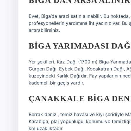
BIGA’DAN ARSA ALINIR
Evet, Biga’da arazi satın alınabilir. Bu noktada,
profesyonellerin yardımına ihtiyacınız var. Bu 
artırabilirsiniz.
BIGA YARIMADASI DAĞ
Yer şekilleri. Kaz Dağı (1700 m) Biga Yarımada
Gürgen Dağı, Eybek Dağı, Kocakatran Dağı, A
kuzeyindeki Karlık Dağı’dır. Fay yapılarının n
kademeli bir geçiş vardır.
ÇANAKKALE BIGA DENI
Berrak denizi, temiz havası ve kıyı şeridiyle M
Karabiga, plaj yoğunluğu, konumu ve temizliği
km uzaklıktadır.