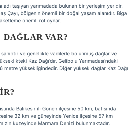
nı adı taşıyan yarımadada bulunan bir yerleşim yeridir.
aş Çayı, bölgenin önemli bir doğal yaşam alanıdır. Biga
aketleme önemli rol oynar.
 DAĞLAR VAR?
 sahiptir ve genellikle vadilerle bölünmüş dağlar ve
ükseklikteki Kaz Dağı’dır. Gelibolu Yarımadası’ndaki
726 metre yüksekliğindedir. Diğer yüksek dağlar Kaz Dağı
IR?
unda Balıkesir ili Gönen ilçesine 50 km, batısında
lçesine 32 km ve güneyinde Yenice ilçesine 57 km
ilçemizin kuzeyinde Marmara Denizi bulunmaktadır.