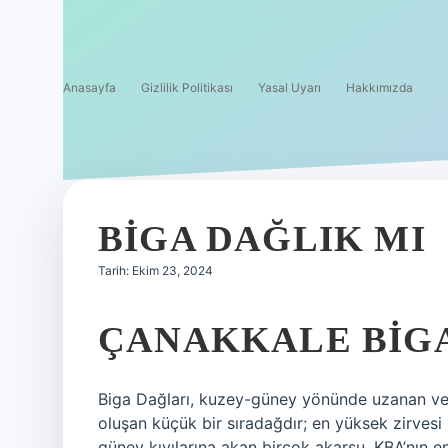
Anasayfa
Gizlilik Politikası
Yasal Uyarı
Hakkımızda
BIGA DAĞLIK MI
Tarih: Ekim 23, 2024
ÇANAKKALE BIGA
Biga Dağları, kuzey-güney yönünde uzanan ve
oluşan küçük bir sıradağdır; en yüksek zirves
güney kıyılarına akan birçok akarsu, KBA’nın e