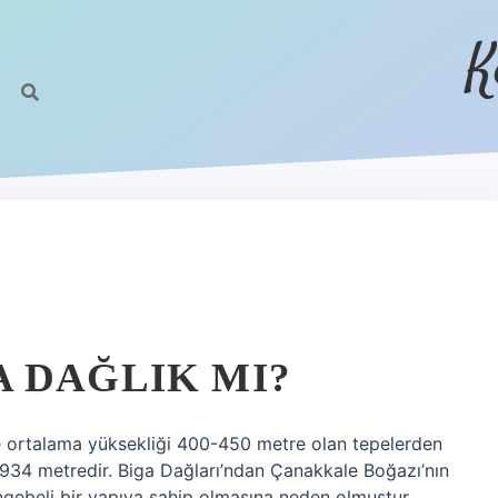
K
 DAĞLIK MI?
 ortalama yüksekliği 400-450 metre olan tepelerden
i 934 metredir. Biga Dağları’ndan Çanakkale Boğazı’nın
ngebeli bir yapıya sahip olmasına neden olmuştur.