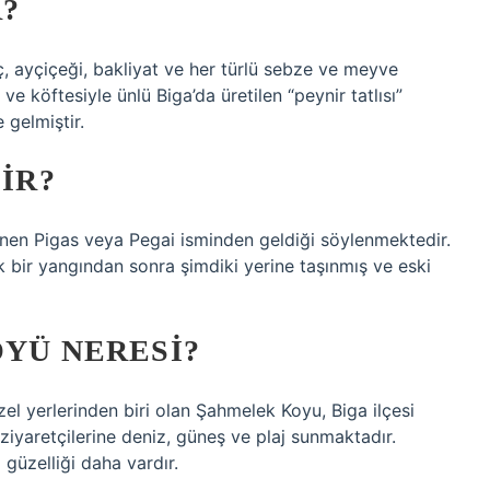
?
ç, ayçiçeği, bakliyat ve her türlü sebze ve meyve
 ve köftesiyle ünlü Biga’da üretilen “peynir tatlısı”
 gelmiştir.
DIR?
enen Pigas veya Pegai isminden geldiği söylenmektedir.
k bir yangından sonra şimdiki yerine taşınmış ve eski
ÖYÜ NERESI?
 yerlerinden biri olan Şahmelek Koyu, Biga ilçesi
z ziyaretçilerine deniz, güneş ve plaj sunmaktadır.
güzelliği daha vardır.