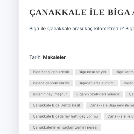
ÇANAKKALE ILE BIGA 
Biga ile Çanakkale arası kaç kilometredir? Big
Tarih:
Makaleler
Biga hangi denizdedir
Biga nasıl bir yer
Biga Yarım
Bigada deprem var mı
Bigadan arsa alınır mı
Bigan
Biganın neyi meşhur
Biganın özellikleri nelerdir
Çan
Çanakkale Biga Denizi nasıl
Çanakkale Biga neyi ile m
Çanakkale Bigada fay hattı geçiyor mu
Çanakkale ile B
Çanakkalenin en sağlam zemini neresi