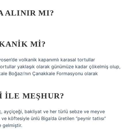
 ALINIR MI?
KANIK MI?
osen’de volkanik kapanımlı karasal tortullar
tortullar yaklaşık olarak günümüze kadar çökelmiş olup,
kale Boğazı’nın Çanakkale Formasyonu olarak
I ILE MEŞHUR?
ç, ayçiçeği, bakliyat ve her türlü sebze ve meyve
 ve köftesiyle ünlü Biga’da üretilen “peynir tatlısı”
 gelmiştir.