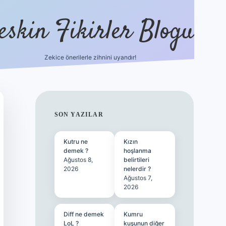
eskin Fikirler Blogu
Zekice önerilerle zihnini uyandır!
vdcasinogir.ne
SIDEBAR
SON YAZILAR
Kutru ne
Kızın
demek ?
hoşlanma
Ağustos 8,
belirtileri
2026
nelerdir ?
Ağustos 7,
2026
Diff ne demek
Kumru
LoL ?
kuşunun diğer