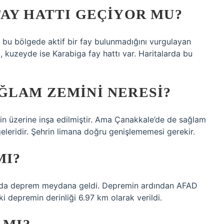
AY HATTI GEÇIYOR MU?
bi bu bölgede aktif bir fay bulunmadığını vurgulayan
kuzeyde ise Karabiga fay hattı var. Haritalarda bu
ĞLAM ZEMINI NERESI?
in üzerine inşa edilmiştir. Ama Çanakkale’de de sağlam
eleridir. Şehrin limana doğru genişlememesi gerekir.
MI?
rında deprem meydana geldi. Depremin ardından AFAD
ki depremin derinliği 6.97 km olarak verildi.