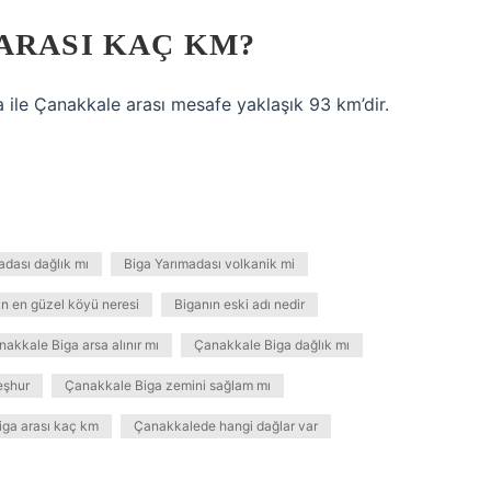
ARASI KAÇ KM?
a ile Çanakkale arası mesafe yaklaşık 93 km’dir.
adası dağlık mı
Biga Yarımadası volkanik mi
ın en güzel köyü neresi
Biganın eski adı nedir
akkale Biga arsa alınır mı
Çanakkale Biga dağlık mı
eşhur
Çanakkale Biga zemini sağlam mı
iga arası kaç km
Çanakkalede hangi dağlar var