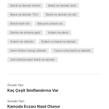
Bekā ne demek kelam
Bekā ne demek tarih
Beka ne demek TDV
Bekā ne demek tyt din
Bekā nedir din
Bekanın anlamı ne
Bekke ne anlama gelir
Kıdem ne denir
Kıdem ne sıfatıdır
Kıdem ve bekā ne demek
Semi Allahın hangi sıfatıdır
Tasavvufta bekā ne demek
Zati sıfatlarından bekā ne demek
Önceki Yazı
Kaç Çeşit Sınıflandırma Var
Sonraki Yazı
Kamuda Eczacı Nasıl Olunur