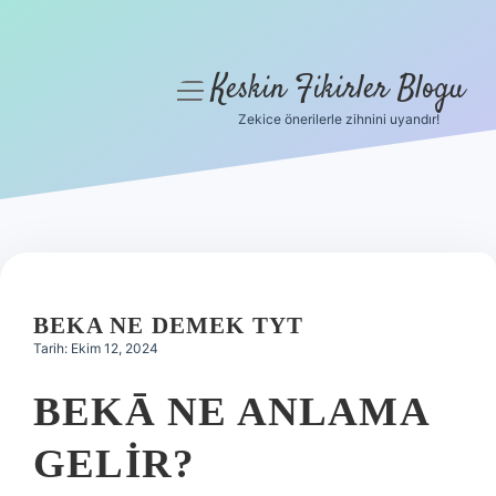
Keskin Fikirler Blogu
menüyü
aç
Zekice önerilerle zihnini uyandır!
Anasayfa
Gizlilik Politikası
Yasal Uyarı
Hakkımızda
BEKA NE DEMEK TYT
Tarih: Ekim 12, 2024
BEKĀ NE ANLAMA
GELIR?