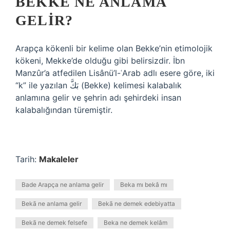
BEKKE NE ANLAMA
GELIR?
Arapça kökenli bir kelime olan Bekke’nin etimolojik
kökeni, Mekke’de olduğu gibi belirsizdir. İbn
Manzûr’a atfedilen Lisânü’l-ʿArab adlı esere göre, iki
“k” ile yazılan بَكَّ (Bekke) kelimesi kalabalık
anlamına gelir ve şehrin adı şehirdeki insan
kalabalığından türemiştir.
Tarih:
Makaleler
Bade Arapça ne anlama gelir
Beka mı bekâ mı
Bekā ne anlama gelir
Bekā ne demek edebiyatta
Bekā ne demek felsefe
Beka ne demek kelâm