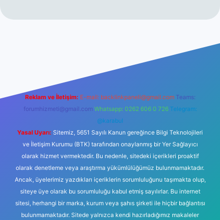
et
Reklam ve İletişim:
E-mail:
backlinkpaneli@gmail.com
Teams:
forumhizmeti@gmail.com
Whatsapp: 0262 606 0 726
Telegram:
@karabul
Yasal Uyarı:
Sitemiz, 5651 Sayılı Kanun gereğince Bilgi Teknolojileri
ve İletişim Kurumu (BTK) tarafından onaylanmış bir Yer Sağlayıcı
olarak hizmet vermektedir. Bu nedenle, sitedeki içerikleri proaktif
olarak denetleme veya araştırma yükümlülüğümüz bulunmamaktadır.
Ancak, üyelerimiz yazdıkları içeriklerin sorumluluğunu taşımakta olup,
siteye üye olarak bu sorumluluğu kabul etmiş sayılırlar. Bu internet
sitesi, herhangi bir marka, kurum veya şahıs şirketi ile hiçbir bağlantısı
bulunmamaktadır. Sitede yalnızca kendi hazırladığımız makaleler