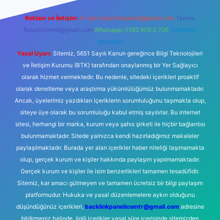
Reklam ve İletişim:
E-mail:
backlinkpaneli@gmail.com
Teams:
forumhizmeti@gmail.com
Whatsapp: 0262 606 0 726
Telegram:
@karabul
Yasal Uyarı:
Sitemiz, 5651 Sayılı Kanun gereğince Bilgi Teknolojileri
ve İletişim Kurumu (BTK) tarafından onaylanmış bir Yer Sağlayıcı
olarak hizmet vermektedir. Bu nedenle, sitedeki içerikleri proaktif
olarak denetleme veya araştırma yükümlülüğümüz bulunmamaktadır.
Ancak, üyelerimiz yazdıkları içeriklerin sorumluluğunu taşımakta olup,
siteye üye olarak bu sorumluluğu kabul etmiş sayılırlar. Bu internet
sitesi, herhangi bir marka, kurum veya şahıs şirketi ile hiçbir bağlantısı
bulunmamaktadır. Sitede yalnızca kendi hazırladığımız makaleler
paylaşılmaktadır. Burada yer alan içerikler haber niteliği taşımamakta
olup, gerçek kurum ve kişiler hakkında paylaşım yapılmamaktadır.
Gerçek kurum ve kişiler ile isim benzerlikleri tamamen tesadüfidir.
Sitemiz, kar amacı gütmeyen ve tamamen ücretsiz bir bilgi paylaşım
platformudur. Hukuka ve yasal düzenlemelere aykırı olduğunu
düşündüğünüz içerikleri,
backlinkpanelicomtr@gmail.com
adresine
bildirmeniz halinde, ilgili içerikler yasal süre içerisinde sitemizden