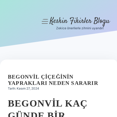
Keskin Fikirler Blogu
menüyü
aç
Zekice önerilerle zihnini uyandır!
Anasayfa
Gizlilik Politikası
Yasal Uyarı
Hakkımızda
BEGONVIL ÇIÇEĞININ
YAPRAKLARI NEDEN SARARIR
Tarih: Kasım 27, 2024
BEGONVIL KAÇ
GÜNDE BIR