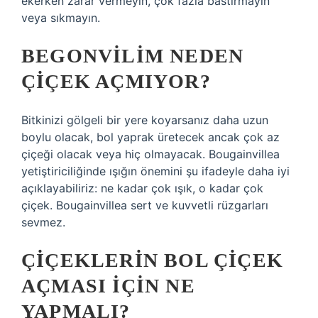
ekerken zarar vermeyin, çok fazla bastırmayın
veya sıkmayın.
BEGONVILIM NEDEN
ÇIÇEK AÇMIYOR?
Bitkinizi gölgeli bir yere koyarsanız daha uzun
boylu olacak, bol yaprak üretecek ancak çok az
çiçeği olacak veya hiç olmayacak. Bougainvillea
yetiştiriciliğinde ışığın önemini şu ifadeyle daha iyi
açıklayabiliriz: ne kadar çok ışık, o kadar çok
çiçek. Bougainvillea sert ve kuvvetli rüzgarları
sevmez.
ÇIÇEKLERIN BOL ÇIÇEK
AÇMASI IÇIN NE
YAPMALI?