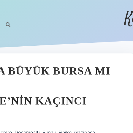
K
A BÜYÜK BURSA MI
E’NIN KAÇINCI
 Demre, Döşemealtı, Elmalı, Finike, Gazipaşa,