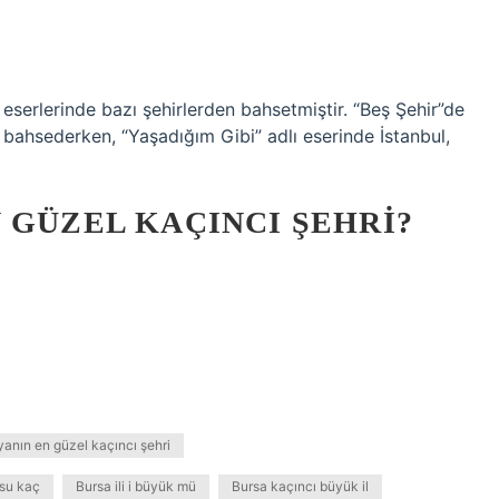
 eserlerinde bazı şehirlerden bahsetmiştir. “Beş Şehir”de
 bahsederken, “Yaşadığım Gibi” adlı eserinde İstanbul,
 GÜZEL KAÇINCI ŞEHRI?
anın en güzel kaçıncı şehri
usu kaç
Bursa ili i büyük mü
Bursa kaçıncı büyük il