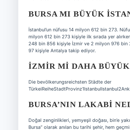
BURSA MI BÜYÜK İSTA
İstanbul’un nüfusu 14 milyon 612 bin 273. Nüfu
milyon 612 bin 273 kişiyle ilk sırada yer alırk
248 bin 856 kişiyle İzmir ve 2 milyon 976 bin 2
97 kişiyle Antalya takip ediyor.
İZMIR MI DAHA BÜYÜK
Die bevölkerungsreichsten Städte der
TürkeiReiheStadtProvinz1IstanbulIstanbul2An
BURSA’NIN LAKABI NE
Doğal zenginlikleri, yemyeşil doğası, bin’e yakın
Bursa” olarak anılan bu tarihi şehir, hem geç