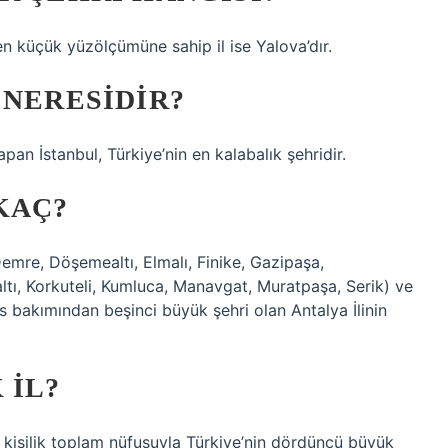
n küçük yüzölçümüne sahip il ise Yalova’dır.
 NERESIDIR?
pan İstanbul, Türkiye’nin en kalabalık şehridir.
KAÇ?
 Demre, Döşemealtı, Elmalı, Finike, Gazipaşa,
tı, Korkuteli, Kumluca, Manavgat, Muratpaşa, Serik) ve
s bakımından beşinci büyük şehri olan Antalya İlinin
 IL?
 kişilik toplam nüfusuyla Türkiye’nin dördüncü büyük