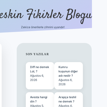
eskin Fikirler Blogu
Zekice önerilerle zihnini uyandır!
vdcasinogir.ne
SIDEBAR
SON YAZILAR
Diff ne demek
Kumru
LoL ?
kuşunun diğer
Ağustos 6,
adı nedir ?
2026
Ağustos 6,
2026
Avesta hangi
Arapça teshil
din ?
ne demek ?
Ağustos 5,
Ağustos 4,