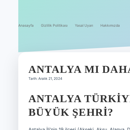
Anasayfa
Gizlilik Politikası
Yasal Uyarı
Hakkımızda
ANTALYA MI DAH
Tarih: Aralık 21, 2024
ANTALYA TÜRKIY
BÜYÜK ŞEHRI?
Antalya İli’nin 19 ilçesi (Akseki, Aksu, Alanya,