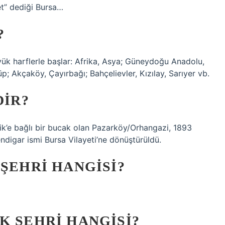
et” dediği Bursa…
?
 büyük harflerle başlar: Afrika, Asya; Güneydoğu Anadolu,
p; Akçaköy, Çayırbağı; Bahçelievler, Kızılay, Sarıyer vb.
DIR?
mlik’e bağlı bir bucak olan Pazarköy/Orhangazi, 1893
endigar ismi Bursa Vilayeti’ne dönüştürüldü.
 ŞEHRI HANGISI?
K ŞEHRI HANGISI?