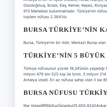
Gündoğmuş, İbradı, Kaş, Kemer, Kepez, Konyaal
913 Mahallesi bulunmaktadır. Türkiye’nin nüfus
toplam nüfusu 2.364’tür.
BURSA TÜRKIYE’NIN K
Bursa, Türkiye’nin bir ilidir. Merkezi Bursa olan 
TÜRKIYE’NIN 5 BÜYÜK 
Türkiye nüfusunun yüzde 18,34’ünün yaşadığı İs
milyon 479 bin 525 kişi ile İzmir, 3 milyon 214 
Antalya izledi. En az nüfusa sahip olan il ise 86
BURSA NÜFUSU TÜRKIY
İller listesi№İlNüfus1İstanbul15.655.9242Ank