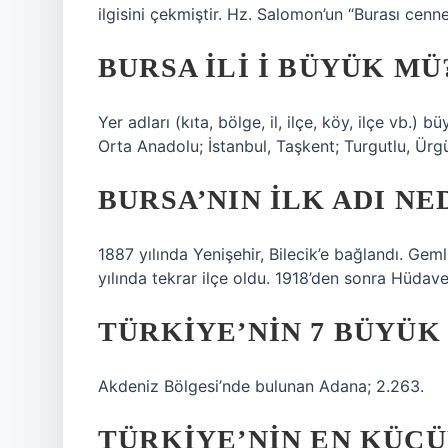
ilgisini çekmiştir. Hz. Salomon’un “Burası cenn
BURSA ILI I BÜYÜK MÜ
Yer adları (kıta, bölge, il, ilçe, köy, ilçe vb.)
Orta Anadolu; İstanbul, Taşkent; Turgutlu, Ürgü
BURSA’NIN ILK ADI NE
1887 yılında Yenişehir, Bilecik’e bağlandı. Ge
yılında tekrar ilçe oldu. 1918’den sonra Hüdav
TÜRKIYE’NIN 7 BÜYÜK
Akdeniz Bölgesi’nde bulunan Adana; 2.263.
TÜRKIYE’NIN EN KÜÇÜ