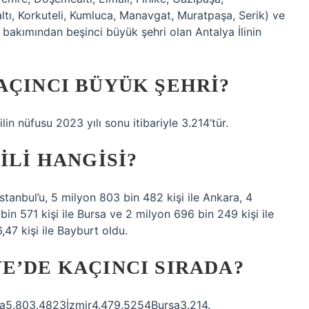
tı, Korkuteli, Kumluca, Manavgat, Muratpaşa, Serik) ve
 bakımından beşinci büyük şehri olan Antalya İlinin
AÇINCI BÜYÜK ŞEHRI?
ilin nüfusu 2023 yılı sonu itibariyle 3.214’tür.
ILI HANGISI?
tanbul’u, 5 milyon 803 bin 482 kişi ile Ankara, 4
bin 571 kişi ile Bursa ve 2 milyon 696 bin 249 kişi ile
,47 kişi ile Bayburt oldu.
E’DE KAÇINCI SIRADA?
ara5.803.4823İzmir4.479.5254Bursa3.214.