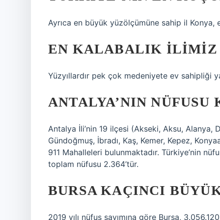
Ayrıca en büyük yüzölçümüne sahip il Konya, e
EN KALABALIK ILIMIZ
Yüzyıllardır pek çok medeniyete ev sahipliği ya
ANTALYA’NIN NÜFUSU 
Antalya İli’nin 19 ilçesi (Akseki, Aksu, Alanya,
Gündoğmuş, İbradı, Kaş, Kemer, Kepez, Konyaal
911 Mahalleleri bulunmaktadır. Türkiye’nin nüfu
toplam nüfusu 2.364’tür.
BURSA KAÇINCI BÜYÜK
2019 yılı nüfus sayımına göre Bursa, 3.056.120