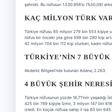
şehridir. Bu nüfusun 1.530.956’sı (%50,09) erke
KAÇ MILYON TÜRK VA
Türkiye nüfusu 85 milyon 279 bin 553 kişiye ula
nüfus bir önceki yıla göre 599 bin 280 kişi ar
42 milyon 704 bin 112 kişi olurken, kadın nüfu
TÜRKIYE’NIN 7 BÜYÜK
Akdeniz Bölgesi’nde bulunan Adana; 2.263.
4 BÜYÜK ŞEHIR NERES
Türkiye nüfusunun yüzde 18,71’inin yaşadığı İs
425 bin 789 kişiyle İzmir, 3 milyon 147 bin 818
izledi. En küçük nüfusa sahip il ise 83 bin 645 