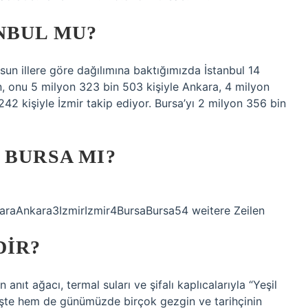
NBUL MU?
sun illere göre dağılımına baktığımızda İstanbul 14
en, onu 5 milyon 323 bin 503 kişiyle Ankara, 4 milyon
42 kişiyle İzmir takip ediyor. Bursa’yı 2 milyon 356 bin
 BURSA MI?
karaAnkara3IzmirIzmir4BursaBursa54 weitere Zeilen
DIR?
 anıt ağacı, termal suları ve şifalı kaplıcalarıyla “Yeşil
mişte hem de günümüzde birçok gezgin ve tarihçinin