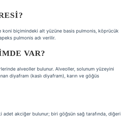
RESI?
 koni biçimindeki alt yüzüne basis pulmonis, köprücük
peks pulmonis adı verilir.
IMDE VAR?
lerinde alveoller bulunur. Alveoller, solunum yüzeyini
unan diyafram (kaslı diyafram), karın ve göğüs
i adet akciğer bulunur; biri göğsün sağ tarafında, diğeri