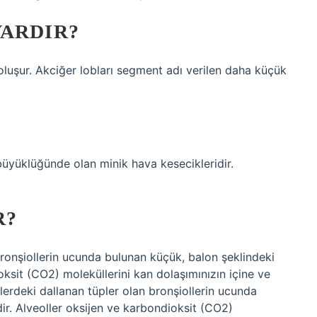
VARDIR?
oluşur. Akciğer lobları segment adı verilen daha küçük
 büyüklüğünde olan minik hava kesecikleridir.
R?
 bronşiollerin ucunda bulunan küçük, balon şeklindeki
oksit (CO2) moleküllerini kan dolaşımınızın içine ve
rlerdeki dallanan tüpler olan bronşiollerin ucunda
ir. Alveoller oksijen ve karbondioksit (CO2)