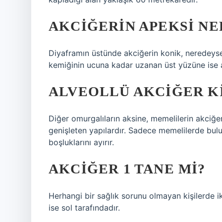
AKCIĞERIN APEKSI NE
Diyaframın üstünde akciğerin konik, neredeyse
kemiğinin ucuna kadar uzanan üst yüzüne ise a
ALVEOLLÜ AKCIĞER K
Diğer omurgalıların aksine, memelilerin akciğer
genişleten yapılardır. Sadece memelilerde bul
boşluklarını ayırır.
AKCIĞER 1 TANE MI?
Herhangi bir sağlık sorunu olmayan kişilerde ik
ise sol tarafındadır.