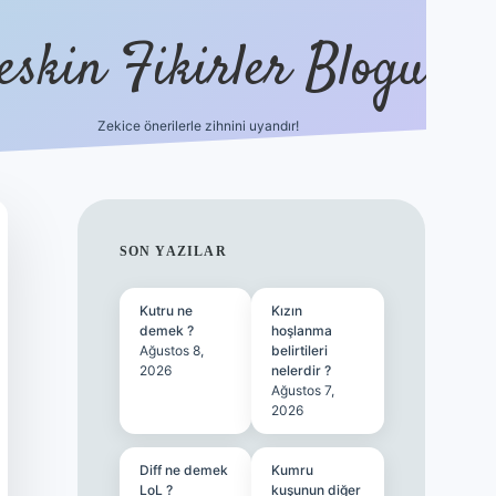
eskin Fikirler Blogu
Zekice önerilerle zihnini uyandır!
vdcasinogir.n
SIDEBAR
SON YAZILAR
Kutru ne
Kızın
demek ?
hoşlanma
Ağustos 8,
belirtileri
2026
nelerdir ?
Ağustos 7,
2026
Diff ne demek
Kumru
LoL ?
kuşunun diğer