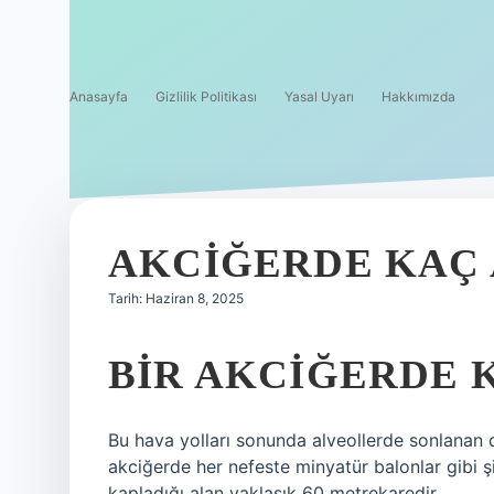
Anasayfa
Gizlilik Politikası
Yasal Uyarı
Hakkımızda
AKCIĞERDE KAÇ 
Tarih: Haziran 8, 2025
BIR AKCIĞERDE 
Bu hava yolları sonunda alveollerde sonlanan da
akciğerde her nefeste minyatür balonlar gibi ş
kapladığı alan yaklaşık 60 metrekaredir.