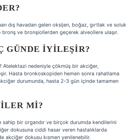
DER?
nan dış havadan gelen oksijen, boğaz, gırtlak ve soluk
 bronş ve bronşiollerden geçerek alveollere ulaşır.
 GÜNDE IYILEŞIR?
? Atelektazi nedeniyle çökmüş bir akciğer,
ileşir. Hasta bronkoskopiden hemen sonra rahatlama
akciğer durumunda, hasta 2-3 gün içinde tamamen
ILER MI?
ne sahip bir organdır ve birçok durumda kendilerini
ciğer dokusuna ciddi hasar veren hastalıklarda
de akciğer dokusu kısmen yenilenebilir.