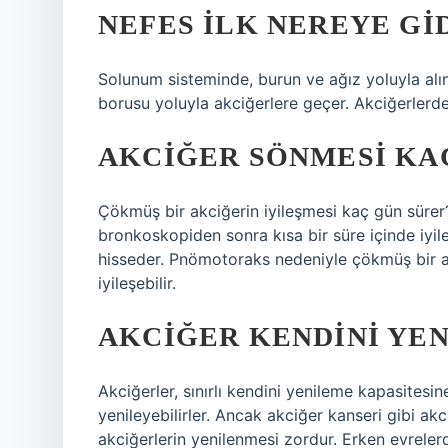
NEFES ILK NEREYE GI
Solunum sisteminde, burun ve ağız yoluyla alı
borusu yoluyla akciğerlere geçer. Akciğerlerde
AKCIĞER SÖNMESI KAÇ
Çökmüş bir akciğerin iyileşmesi kaç gün sürer
bronkoskopiden sonra kısa bir süre içinde iy
hisseder. Pnömotoraks nedeniyle çökmüş bir 
iyileşebilir.
AKCIĞER KENDINI YEN
Akciğerler, sınırlı kendini yenileme kapasitesi
yenileyebilirler. Ancak akciğer kanseri gibi ak
akciğerlerin yenilenmesi zordur. Erken evreler