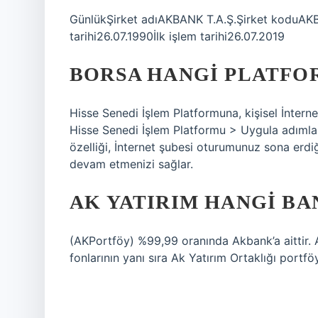
GünlükŞirket adıAKBANK T.A.Ş.Şirket koduA
tarihi26.07.1990İlk işlem tarihi26.07.2019
BORSA HANGI PLATFO
Hisse Senedi İşlem Platformuna, kişisel İnter
Hisse Senedi İşlem Platformu > Uygula adımları
özelliği, İnternet şubesi oturumunuz sona erd
devam etmenizi sağlar.
AK YATIRIM HANGI BA
(AKPortföy) %99,99 oranında Akbank’a aittir. 
fonlarının yanı sıra Ak Yatırım Ortaklığı port