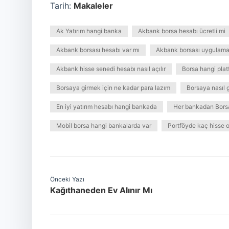
Tarih:
Makaleler
Ak Yatırım hangi banka
Akbank borsa hesabı ücretli mi
Akbank borsası hesabı var mı
Akbank borsası uygulamas
Akbank hisse senedi hesabı nasıl açılır
Borsa hangi pla
Borsaya girmek için ne kadar para lazım
Borsaya nasıl gi
En iyi yatırım hesabı hangi bankada
Her bankadan Borsa 
Mobil borsa hangi bankalarda var
Portföyde kaç hisse o
Önceki Yazı
Kağıthaneden Ev Alınır Mı