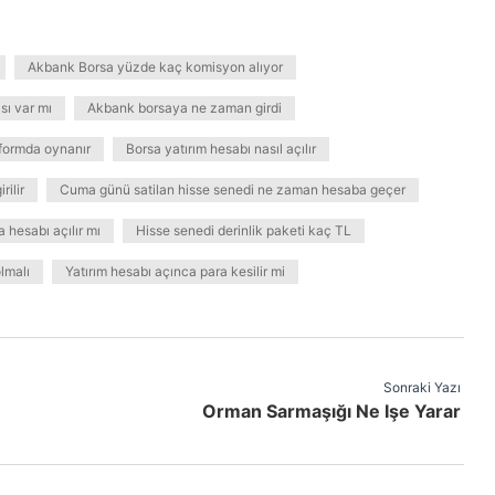
Akbank Borsa yüzde kaç komisyon alıyor
ı var mı
Akbank borsaya ne zaman girdi
tformda oynanır
Borsa yatırım hesabı nasıl açılır
rilir
Cuma günü satilan hisse senedi ne zaman hesaba geçer
hesabı açılır mı
Hisse senedi derinlik paketi kaç TL
lmalı
Yatırım hesabı açınca para kesilir mi
Sonraki Yazı
Orman Sarmaşığı Ne Işe Yarar