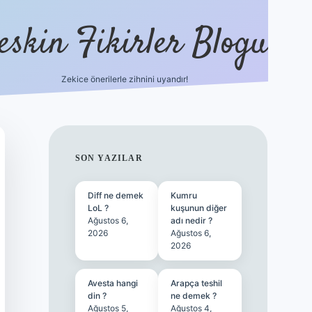
eskin Fikirler Blogu
Zekice önerilerle zihnini uyandır!
vdcasinogir.ne
SIDEBAR
SON YAZILAR
Diff ne demek
Kumru
LoL ?
kuşunun diğer
Ağustos 6,
adı nedir ?
2026
Ağustos 6,
2026
Avesta hangi
Arapça teshil
din ?
ne demek ?
Ağustos 5,
Ağustos 4,