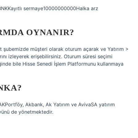
KBNKKayıtlı sermaye10000000000Halka arz
RMDA OYNANIR?
net şubemizde müşteri olarak oturum açarak ve Yatırım >
nı izleyerek erişebilirsiniz. Oturum süresi seçimi
iğinde bile Hisse Senedi İşlem Platformunu kullanmaya
NKA?
AKPortföy, Akbank, Ak Yatırım ve AvivaSA yatırım
föyünü de yönetmektedir.