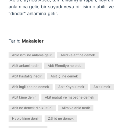
anlamına gelir, bir soyadı veya bir isim olabilir ve
“dindar” anlamına gelir.
Tarih:
Makaleler
Abid ismi ne anlama gelir
Abid ve arif ne demek
Abit anlami nedir
Abit Efendiye ne oldu
Abit hastalığı nedir
Abit içi ne demek
Âbit ingilizce ne demek
Abit Kaya kimdir
Abit kimdir
Abit kime denir
Abit mabut ve mabet ne demek
Abit ne demek din kültürü
Alim ve abid nedir
Habip kime denir
Zâhid ne demek