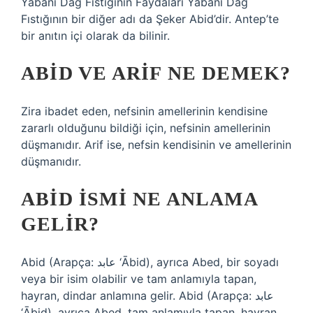
Yabani Dağ Fıstığının Faydaları Yabani Dağ
Fıstığının bir diğer adı da Şeker Abid’dir. Antep’te
bir anıtın içi olarak da bilinir.
ABID VE ARIF NE DEMEK?
Zira ibadet eden, nefsinin amellerinin kendisine
zararlı olduğunu bildiği için, nefsinin amellerinin
düşmanıdır. Arif ise, nefsin kendisinin ve amellerinin
düşmanıdır.
ABID ISMI NE ANLAMA
GELIR?
Abid (Arapça: عابد ‘Ābid), ayrıca Abed, bir soyadı
veya bir isim olabilir ve tam anlamıyla tapan,
hayran, dindar anlamına gelir. Abid (Arapça: عابد
‘Ābid), ayrıca Abed, tam anlamıyla tapan, hayran