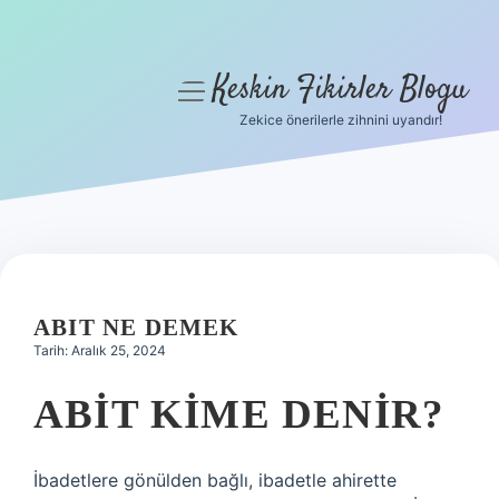
Keskin Fikirler Blogu
menüyü
aç
Zekice önerilerle zihnini uyandır!
Anasayfa
Gizlilik Politikası
Yasal Uyarı
Hakkımızda
ABIT NE DEMEK
Tarih: Aralık 25, 2024
ABIT KIME DENIR?
İbadetlere gönülden bağlı, ibadetle ahirette