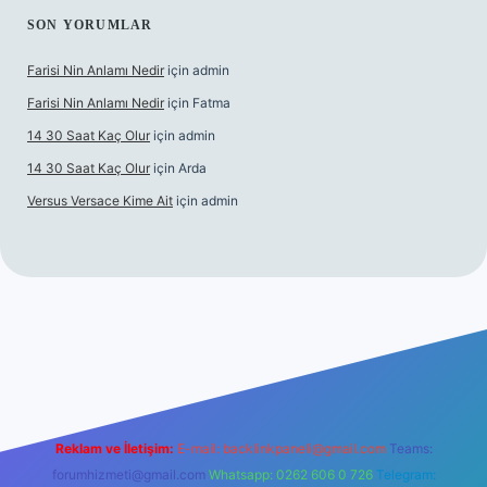
SON YORUMLAR
Farisi Nin Anlamı Nedir
için
admin
Farisi Nin Anlamı Nedir
için
Fatma
14 30 Saat Kaç Olur
için
admin
14 30 Saat Kaç Olur
için
Arda
Versus Versace Kime Ait
için
admin
gir.net
Reklam ve İletişim:
E-mail:
backlinkpaneli@gmail.com
Teams:
forumhizmeti@gmail.com
Whatsapp: 0262 606 0 726
Telegram: