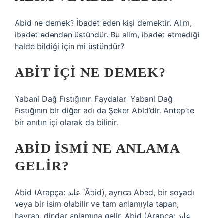
Abid ne demek? İbadet eden kişi demektir. Alim,
ibadet edenden üstündür. Bu alim, ibadet etmediği
halde bildiği için mi üstündür?
ABIT IÇI NE DEMEK?
Yabani Dağ Fıstığının Faydaları Yabani Dağ
Fıstığının bir diğer adı da Şeker Abid’dir. Antep’te
bir anıtın içi olarak da bilinir.
ABID ISMI NE ANLAMA
GELIR?
Abid (Arapça: عابد ‘Ābid), ayrıca Abed, bir soyadı
veya bir isim olabilir ve tam anlamıyla tapan,
hayran, dindar anlamına gelir. Abid (Arapça: عابد