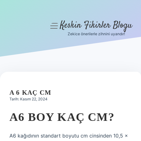
Keskin Fikirler Blogu
menüyü
aç
Zekice önerilerle zihnini uyandır!
Anasayfa
Gizlilik Politikası
Yasal Uyarı
Hakkımızda
A 6 KAÇ CM
Tarih: Kasım 22, 2024
A6 BOY KAÇ CM?
A6 kağıdının standart boyutu cm cinsinden 10,5 x