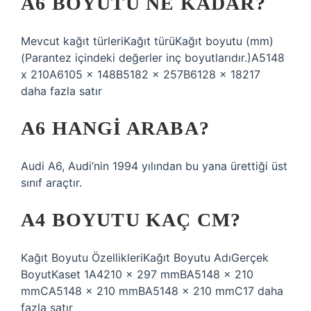
A6 BOYUTU NE KADAR?
Mevcut kağıt türleriKağıt türüKağıt boyutu (mm)
(Parantez içindeki değerler inç boyutlarıdır.)A5148
x 210A6105 x 148B5182 x 257B6128 x 18217
daha fazla satır
A6 HANGI ARABA?
Audi A6, Audi’nin 1994 yılından bu yana ürettiği üst
sınıf araçtır.
A4 BOYUTU KAÇ CM?
Kağıt Boyutu ÖzellikleriKağıt Boyutu AdıGerçek
BoyutKaset 1A4210 × 297 mmBA5148 × 210
mmCA5148 × 210 mmBA5148 × 210 mmC17 daha
fazla satır