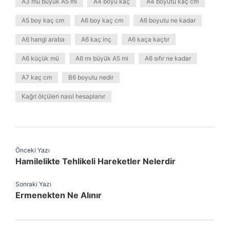
A3 mü büyük A5 mi
A4 boyu kaç
A4 boyutu kaç cm
A5 boy kaç cm
A6 boy kaç cm
A6 boyutu ne kadar
A6 hangi araba
A6 kaç inç
A6 kaça kaçtır
A6 küçük mü
A6 mı büyük A5 mi
A6 sıfır ne kadar
A7 kaç cm
B6 boyutu nedir
Kağıt ölçüleri nasıl hesaplanır
Önceki Yazı
Hamilelikte Tehlikeli Hareketler Nelerdir
Sonraki Yazı
Ermenekten Ne Alınır