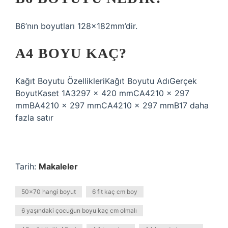
B6’nın boyutları 128x182mm’dir.
A4 BOYU KAÇ?
Kağıt Boyutu ÖzellikleriKağıt Boyutu AdıGerçek
BoyutKaset 1A3297 × 420 mmCA4210 × 297
mmBA4210 × 297 mmCA4210 × 297 mmB17 daha
fazla satır
Tarih:
Makaleler
50x70 hangi boyut
6 fit kaç cm boy
6 yaşındaki çocuğun boyu kaç cm olmalı