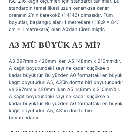
ISO 216 kağıt ölçümleri için standardı tanımlar. Bu
standardın temel ilkesi uzun kenar/kısa kenar
oranının 2’nin karekökü (1.4142) olmasıdır. Tüm
boyutlar, başlangıç ​​alanı 1 metrekare (118.9 x 84.1
cm = 1 metrekare) olan A0’dan türetilmiştir.
A3 MÜ BÜYÜK A5 MI?
A3 297mm x 420mm iken A5 148mm x 210mm’dir.
A kağıt boyutundaki sayı ne kadar küçükse o
kadar büyüktür. Bu yüzden A0 formattaki en büyük
kağıt boyutudur. A5, A3’ün dörtte biri boyutundadır
ve 297mm x 420mm iken A5 148mm x 210mm’dir.
A kağıt boyutundaki sayı ne kadar küçükse o
kadar büyüktür. Bu yüzden A0 formattaki en büyük
kağıt boyutudur. A5, A3’ün dörtte biri
boyutundadır.