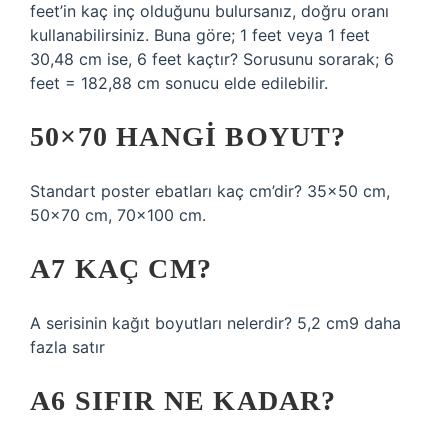
feet’in kaç inç olduğunu bulursanız, doğru oranı
kullanabilirsiniz. Buna göre; 1 feet veya 1 feet
30,48 cm ise, 6 feet kaçtır? Sorusunu sorarak; 6
feet = 182,88 cm sonucu elde edilebilir.
50×70 HANGI BOYUT?
Standart poster ebatları kaç cm’dir? 35×50 cm,
50×70 cm, 70×100 cm.
A7 KAÇ CM?
A serisinin kağıt boyutları nelerdir? 5,2 cm9 daha
fazla satır
A6 SIFIR NE KADAR?