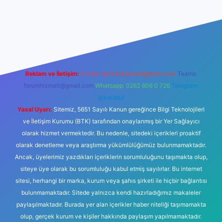
gir.net
Reklam ve İletişim:
E-mail:
backlinkpaneli@gmail.com
Teams:
forumhizmeti@gmail.com
Whatsapp: 0262 606 0 726
Telegram:
@karabul
Yasal Uyarı:
Sitemiz, 5651 Sayılı Kanun gereğince Bilgi Teknolojileri
ve İletişim Kurumu (BTK) tarafından onaylanmış bir Yer Sağlayıcı
olarak hizmet vermektedir. Bu nedenle, sitedeki içerikleri proaktif
olarak denetleme veya araştırma yükümlülüğümüz bulunmamaktadır.
Ancak, üyelerimiz yazdıkları içeriklerin sorumluluğunu taşımakta olup,
siteye üye olarak bu sorumluluğu kabul etmiş sayılırlar. Bu internet
sitesi, herhangi bir marka, kurum veya şahıs şirketi ile hiçbir bağlantısı
bulunmamaktadır. Sitede yalnızca kendi hazırladığımız makaleler
paylaşılmaktadır. Burada yer alan içerikler haber niteliği taşımamakta
olup, gerçek kurum ve kişiler hakkında paylaşım yapılmamaktadır.