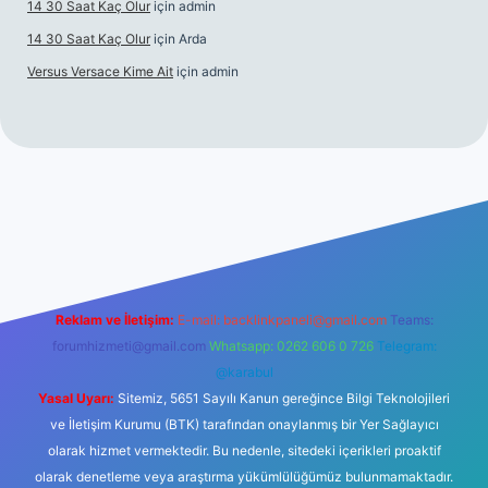
14 30 Saat Kaç Olur
için
admin
14 30 Saat Kaç Olur
için
Arda
Versus Versace Kime Ait
için
admin
gir.net
Reklam ve İletişim:
E-mail:
backlinkpaneli@gmail.com
Teams:
forumhizmeti@gmail.com
Whatsapp: 0262 606 0 726
Telegram:
@karabul
Yasal Uyarı:
Sitemiz, 5651 Sayılı Kanun gereğince Bilgi Teknolojileri
ve İletişim Kurumu (BTK) tarafından onaylanmış bir Yer Sağlayıcı
olarak hizmet vermektedir. Bu nedenle, sitedeki içerikleri proaktif
olarak denetleme veya araştırma yükümlülüğümüz bulunmamaktadır.