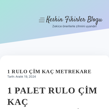
Keskin Fikirler Blogu
menüyü
aç
Zekice önerilerle zihnini uyandır!
Anasayfa
Gizlilik Politikası
Yasal Uyarı
Hakkımızda
1 RULO ÇIM KAÇ METREKARE
Tarih: Aralık 19, 2024
1 PALET RULO ÇIM
KAÇ