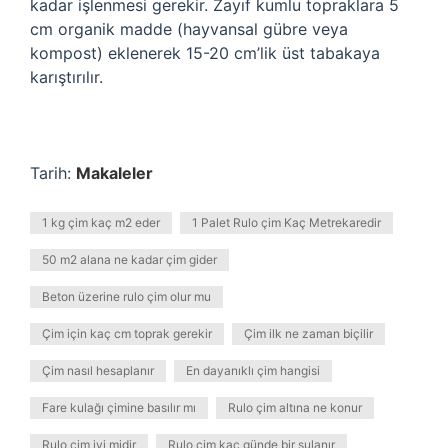
kadar işlenmesi gerekir. Zayıf kumlu topraklara 5
cm organik madde (hayvansal gübre veya
kompost) eklenerek 15-20 cm’lik üst tabakaya
karıştırılır.
Tarih:
Makaleler
1 kg çim kaç m2 eder
1 Palet Rulo çim Kaç Metrekaredir
50 m2 alana ne kadar çim gider
Beton üzerine rulo çim olur mu
Çim için kaç cm toprak gerekir
Çim ilk ne zaman biçilir
Çim nasıl hesaplanır
En dayanıklı çim hangisi
Fare kulağı çimine basılır mı
Rulo çim altına ne konur
Rulo çim iyi midir
Rulo çim kaç günde bir sulanır