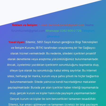
.net
Reklam ve İletişim:
E-mail:
backlinkpaneli@gmail.com
Teams:
forumhizmeti@gmail.com
Whatsapp: 0262 606 0 726
Telegram:
@karabul
Yasal Uyarı:
Sitemiz, 5651 Sayılı Kanun gereğince Bilgi Teknolojileri
ve İletişim Kurumu (BTK) tarafından onaylanmış bir Yer Sağlayıcı
olarak hizmet vermektedir. Bu nedenle, sitedeki içerikleri proaktif
olarak denetleme veya araştırma yükümlülüğümüz bulunmamaktadır.
Ancak, üyelerimiz yazdıkları içeriklerin sorumluluğunu taşımakta olup,
siteye üye olarak bu sorumluluğu kabul etmiş sayılırlar. Bu internet
sitesi, herhangi bir marka, kurum veya şahıs şirketi ile hiçbir bağlantısı
bulunmamaktadır. Sitede yalnızca kendi hazırladığımız makaleler
paylaşılmaktadır. Burada yer alan içerikler haber niteliği taşımamakta
olup, gerçek kurum ve kişiler hakkında paylaşım yapılmamaktadır.
Gerçek kurum ve kişiler ile isim benzerlikleri tamamen tesadüfidir.
Sitemiz, kar amacı gütmeyen ve tamamen ücretsiz bir bilgi paylaşım