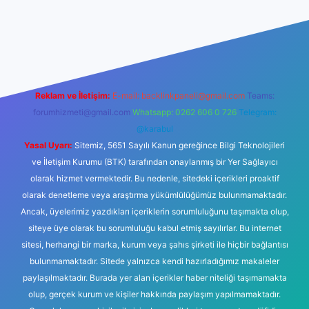
et
Reklam ve İletişim:
E-mail:
backlinkpaneli@gmail.com
Teams:
forumhizmeti@gmail.com
Whatsapp: 0262 606 0 726
Telegram:
@karabul
Yasal Uyarı:
Sitemiz, 5651 Sayılı Kanun gereğince Bilgi Teknolojileri
ve İletişim Kurumu (BTK) tarafından onaylanmış bir Yer Sağlayıcı
olarak hizmet vermektedir. Bu nedenle, sitedeki içerikleri proaktif
olarak denetleme veya araştırma yükümlülüğümüz bulunmamaktadır.
Ancak, üyelerimiz yazdıkları içeriklerin sorumluluğunu taşımakta olup,
siteye üye olarak bu sorumluluğu kabul etmiş sayılırlar. Bu internet
sitesi, herhangi bir marka, kurum veya şahıs şirketi ile hiçbir bağlantısı
bulunmamaktadır. Sitede yalnızca kendi hazırladığımız makaleler
paylaşılmaktadır. Burada yer alan içerikler haber niteliği taşımamakta
olup, gerçek kurum ve kişiler hakkında paylaşım yapılmamaktadır.