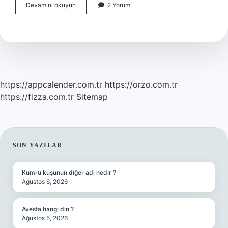
Yürütme
Devamını okuyun
2 Yorum
Yetkisi
Kime
Aittir
https://appcalender.com.tr
https://orzo.com.tr
https://fizza.com.tr
Sitemap
SIDEBAR
SON YAZILAR
Kumru kuşunun diğer adı nedir ?
Ağustos 6, 2026
Avesta hangi din ?
Ağustos 5, 2026