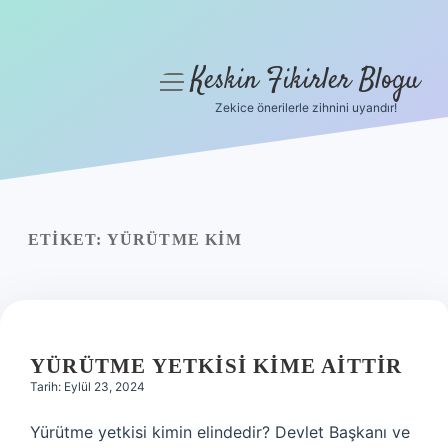
Keskin Fikirler Blogu
menüyü
aç
Zekice önerilerle zihnini uyandır!
Anasayfa
Gizlilik Politikası
Yasal Uyarı
ETIKET:
YÜRÜTME KIM
Hakkımızda
YÜRÜTME YETKISI KIME AITTIR
Tarih: Eylül 23, 2024
Yürütme yetkisi kimin elindedir? Devlet Başkanı ve