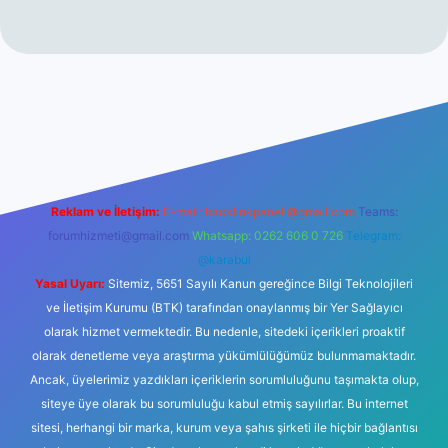
t
Reklam ve İletişim:
E-mail:
backlinkpaneli@gmail.com
Teams:
forumhizmeti@gmail.com
Whatsapp: 0262 606 0 726
Telegram:
@karabul
Yasal Uyarı:
Sitemiz, 5651 Sayılı Kanun gereğince Bilgi Teknolojileri
ve İletişim Kurumu (BTK) tarafından onaylanmış bir Yer Sağlayıcı
olarak hizmet vermektedir. Bu nedenle, sitedeki içerikleri proaktif
olarak denetleme veya araştırma yükümlülüğümüz bulunmamaktadır.
Ancak, üyelerimiz yazdıkları içeriklerin sorumluluğunu taşımakta olup,
siteye üye olarak bu sorumluluğu kabul etmiş sayılırlar. Bu internet
sitesi, herhangi bir marka, kurum veya şahıs şirketi ile hiçbir bağlantısı