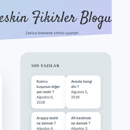
eskin Fikirler Blogu
Zekice önerilerle zihnini uyandır!
vdcasino
SIDEBAR
SON YAZILAR
Kumru
Avesta hangi
kuşunun diğer
din ?
adı nedir ?
Ağustos 5,
Ağustos 6,
2026
2026
Arapça teshil
Afi kesilmek
ne demek ?
ne demek ?
Ağustos 4,
Ağustos 3,