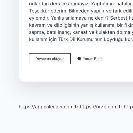
onlardan ders çıkaramayız. Yaptığımız hatalar yar
Teşekkür ederim. Bilmeden yapılır ve fark edilirs
eylemdir. Yanlış anlamaya ne denir? Serbest hatal
kavram ve dilbilgisinin yanlış kullanımı, bir fi
sapma, batıl inanç, kanaat ve kulaktan dolma ya
kullanım için Türk Dil Kurumu’nun koyduğu kur
Yanlış
Devamını okuyun
Yorum Bırak
Yapmak
Ne
Demek
https://appcalender.com.tr
https://orzo.com.tr
http