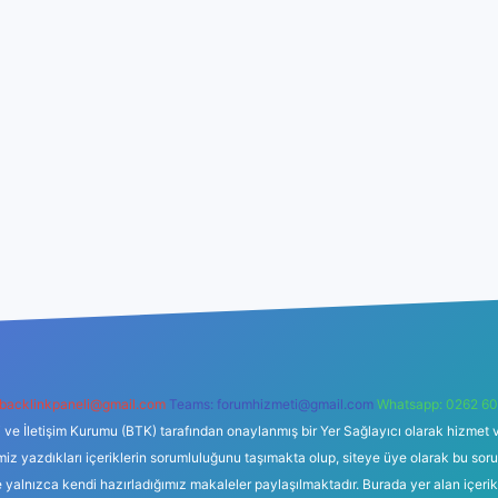
backlinkpaneli@gmail.com
Teams:
forumhizmeti@gmail.com
Whatsapp: 0262 60
i ve İletişim Kurumu (BTK) tarafından onaylanmış bir Yer Sağlayıcı olarak hizmet v
azdıkları içeriklerin sorumluluğunu taşımakta olup, siteye üye olarak bu sorumlul
e yalnızca kendi hazırladığımız makaleler paylaşılmaktadır. Burada yer alan içeri