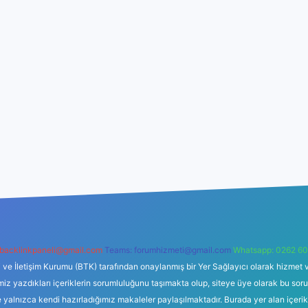
backlinkpaneli@gmail.com
Teams:
forumhizmeti@gmail.com
Whatsapp: 0262 60
i ve İletişim Kurumu (BTK) tarafından onaylanmış bir Yer Sağlayıcı olarak hizmet v
azdıkları içeriklerin sorumluluğunu taşımakta olup, siteye üye olarak bu sorumlul
e yalnızca kendi hazırladığımız makaleler paylaşılmaktadır. Burada yer alan içeri