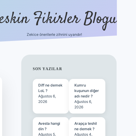
eskin Fikirler Blogu
Zekice önerilerle zihnini uyandır!
vdcasinogir.net
SIDEBAR
SON YAZILAR
Diff ne demek
Kumru
LoL ?
kuşunun diğer
Ağustos 6,
adı nedir ?
2026
Ağustos 6,
2026
Avesta hangi
Arapça teshil
din ?
ne demek ?
Ağustos 5,
Ağustos 4,