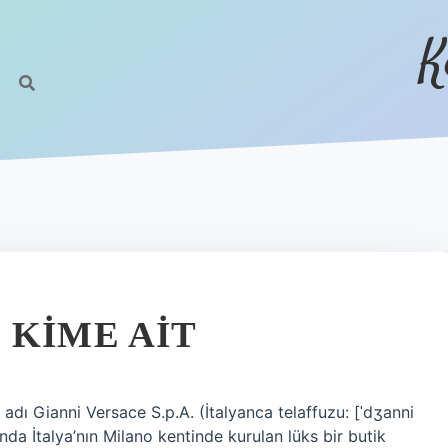
K
 KIME AIT
adı Gianni Versace S.p.A. (İtalyanca telaffuzu: [ˈdʒanni
nda İtalya’nın Milano kentinde kurulan lüks bir butik