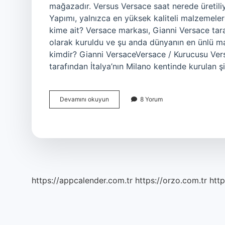
mağazadır. Versus Versace saat nerede üretiliyo
Yapımı, yalnızca en yüksek kaliteli malzemelerd
kime ait? Versace markası, Gianni Versace tara
olarak kuruldu ve şu anda dünyanın en ünlü mar
kimdir? Gianni VersaceVersace / Kurucusu Vers
tarafından İtalya’nın Milano kentinde kurulan ş
Versus
Devamını okuyun
8 Yorum
Versace
Kime
Ait
https://appcalender.com.tr
https://orzo.com.tr
http