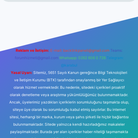
nogir.net
Reklam ve İletişim:
E-mail:
backlinkpaneli@gmail.com
Teams:
forumhizmeti@gmail.com
Whatsapp: 0262 606 0 726
Telegram:
@karabul
Yasal Uyarı:
Sitemiz, 5651 Sayılı Kanun gereğince Bilgi Teknolojileri
ve İletişim Kurumu (BTK) tarafından onaylanmış bir Yer Sağlayıcı
olarak hizmet vermektedir. Bu nedenle, sitedeki içerikleri proaktif
olarak denetleme veya araştırma yükümlülüğümüz bulunmamaktadır.
Ancak, üyelerimiz yazdıkları içeriklerin sorumluluğunu taşımakta olup,
siteye üye olarak bu sorumluluğu kabul etmiş sayılırlar. Bu internet
sitesi, herhangi bir marka, kurum veya şahıs şirketi ile hiçbir bağlantısı
bulunmamaktadır. Sitede yalnızca kendi hazırladığımız makaleler
paylaşılmaktadır. Burada yer alan içerikler haber niteliği taşımamakta