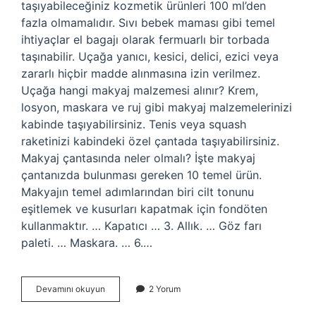
taşıyabileceğiniz kozmetik ürünleri 100 ml’den
fazla olmamalıdır. Sıvı bebek maması gibi temel
ihtiyaçlar el bagajı olarak fermuarlı bir torbada
taşınabilir. Uçağa yanıcı, kesici, delici, ezici veya
zararlı hiçbir madde alınmasına izin verilmez.
Uçağa hangi makyaj malzemesi alınır? Krem,
losyon, maskara ve ruj gibi makyaj malzemelerinizi
kabinde taşıyabilirsiniz. Tenis veya squash
raketinizi kabindeki özel çantada taşıyabilirsiniz.
Makyaj çantasında neler olmalı? İşte makyaj
çantanızda bulunması gereken 10 temel ürün.
Makyajın temel adımlarından biri cilt tonunu
eşitlemek ve kusurları kapatmak için fondöten
kullanmaktır. … Kapatıcı … 3. Allık. … Göz farı
paleti. … Maskara. … 6.…
Makyaj
Devamını okuyun
2 Yorum
Bavuluna
Ne