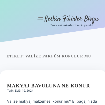
Keskin Fikirler Blogu
menüyü
aç
Zekice önerilerle zihnini uyandır!
Anasayfa
Gizlilik Politikası
Yasal Uyarı
ETIKET:
VALIZE PARFÜM KONULUR MU
Hakkımızda
MAKYAJ BAVULUNA NE KONUR
Tarih: Eylül 19, 2024
Valize makyaj malzemesi konur mu? El bagajınızda