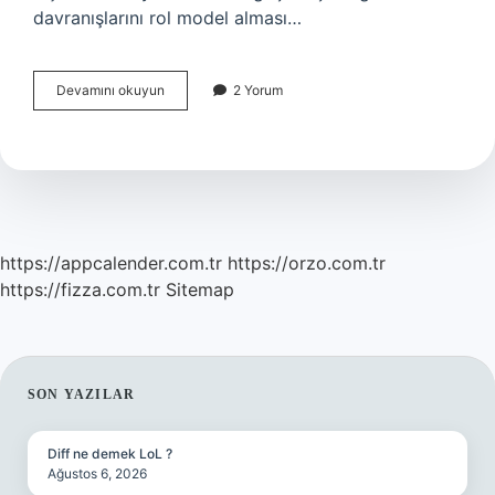
davranışlarını rol model alması…
Çekingen
Devamını okuyun
2 Yorum
Insanlar
Nasıl
Davranır
https://appcalender.com.tr
https://orzo.com.tr
https://fizza.com.tr
Sitemap
SIDEBAR
SON YAZILAR
Diff ne demek LoL ?
Ağustos 6, 2026