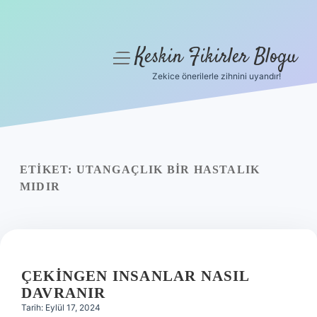
Keskin Fikirler Blogu
menüyü
aç
Zekice önerilerle zihnini uyandır!
Anasayfa
Gizlilik Politikası
Yasal Uyarı
ETIKET:
UTANGAÇLIK BIR HASTALIK
MIDIR
Hakkımızda
ÇEKINGEN INSANLAR NASIL
DAVRANIR
Tarih: Eylül 17, 2024