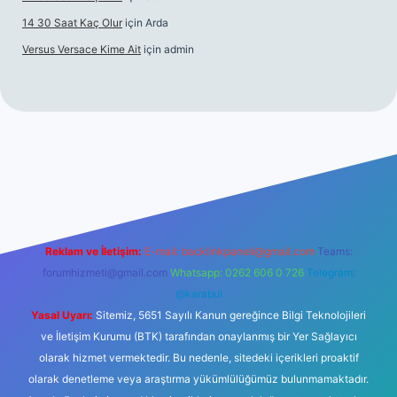
14 30 Saat Kaç Olur
için
Arda
Versus Versace Kime Ait
için
admin
et
Reklam ve İletişim:
E-mail:
backlinkpaneli@gmail.com
Teams:
forumhizmeti@gmail.com
Whatsapp: 0262 606 0 726
Telegram:
@karabul
Yasal Uyarı:
Sitemiz, 5651 Sayılı Kanun gereğince Bilgi Teknolojileri
ve İletişim Kurumu (BTK) tarafından onaylanmış bir Yer Sağlayıcı
olarak hizmet vermektedir. Bu nedenle, sitedeki içerikleri proaktif
olarak denetleme veya araştırma yükümlülüğümüz bulunmamaktadır.