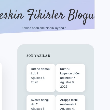
eskin Fikirler Blogu
Zekice önerilerle zihnini uyandır!
vdcasinog
SIDEBAR
SON YAZILAR
Diff ne demek
Kumru
LoL ?
kuşunun diğer
Ağustos 6,
adı nedir ?
2026
Ağustos 6,
2026
Avesta hangi
Arapça teshil
din ?
ne demek ?
Ağustos 5,
Ağustos 4,