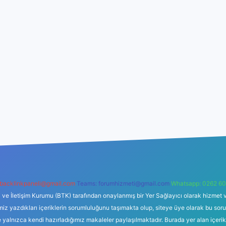
backlinkpaneli@gmail.com
Teams:
forumhizmeti@gmail.com
Whatsapp: 0262 60
i ve İletişim Kurumu (BTK) tarafından onaylanmış bir Yer Sağlayıcı olarak hizmet v
azdıkları içeriklerin sorumluluğunu taşımakta olup, siteye üye olarak bu sorumlul
e yalnızca kendi hazırladığımız makaleler paylaşılmaktadır. Burada yer alan içeri