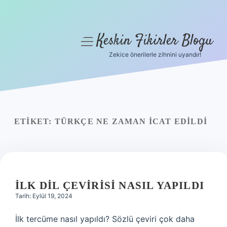
Keskin Fikirler Blogu
menüyü
aç
Zekice önerilerle zihnini uyandır!
Anasayfa
Gizlilik Politikası
Yasal Uyarı
ETIKET:
TÜRKÇE NE ZAMAN ICAT EDILDI
Hakkımızda
İLK DIL ÇEVIRISI NASIL YAPILDI
Tarih: Eylül 19, 2024
İlk tercüme nasıl yapıldı? Sözlü çeviri çok daha