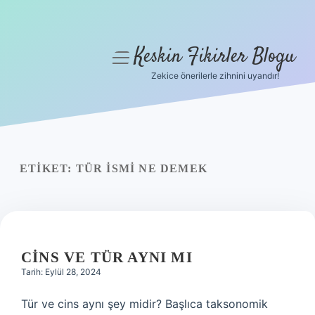
Keskin Fikirler Blogu
menüyü
aç
Zekice önerilerle zihnini uyandır!
Anasayfa
Gizlilik Politikası
Yasal Uyarı
ETIKET:
TÜR ISMI NE DEMEK
Hakkımızda
CINS VE TÜR AYNI MI
Tarih: Eylül 28, 2024
Tür ve cins aynı şey midir? Başlıca taksonomik