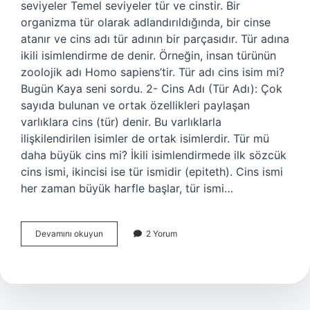
seviyeler Temel seviyeler tür ve cinstir. Bir
organizma tür olarak adlandırıldığında, bir cinse
atanır ve cins adı tür adının bir parçasıdır. Tür adına
ikili isimlendirme de denir. Örneğin, insan türünün
zoolojik adı Homo sapiens’tir. Tür adı cins isim mi?
Bugün Kaya seni sordu. 2- Cins Adı (Tür Adı): Çok
sayıda bulunan ve ortak özellikleri paylaşan
varlıklara cins (tür) denir. Bu varlıklarla
ilişkilendirilen isimler de ortak isimlerdir. Tür mü
daha büyük cins mi? İkili isimlendirmede ilk sözcük
cins ismi, ikincisi ise tür ismidir (epiteth). Cins ismi
her zaman büyük harfle başlar, tür ismi…
Cins
Devamını okuyun
2 Yorum
Ve
Tür
Aynı
Mı