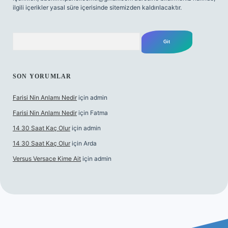
ilgili içerikler yasal süre içerisinde sitemizden kaldırılacaktır.
Arama
SON YORUMLAR
Farisi Nin Anlamı Nedir
için
admin
Farisi Nin Anlamı Nedir
için
Fatma
14 30 Saat Kaç Olur
için
admin
14 30 Saat Kaç Olur
için
Arda
Versus Versace Kime Ait
için
admin
t