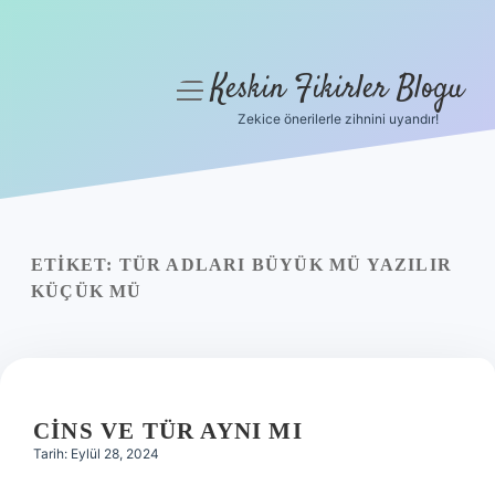
Keskin Fikirler Blogu
menüyü
aç
Zekice önerilerle zihnini uyandır!
Anasayfa
Gizlilik Politikası
Yasal Uyarı
ETIKET:
TÜR ADLARI BÜYÜK MÜ YAZILIR
KÜÇÜK MÜ
Hakkımızda
CINS VE TÜR AYNI MI
Tarih: Eylül 28, 2024