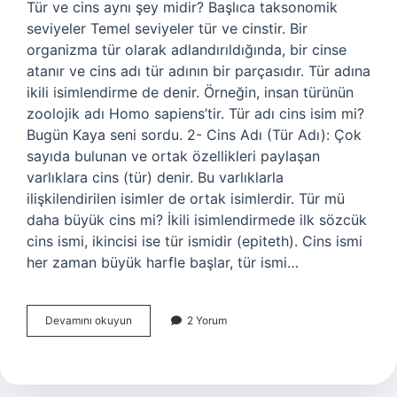
Tür ve cins aynı şey midir? Başlıca taksonomik
seviyeler Temel seviyeler tür ve cinstir. Bir
organizma tür olarak adlandırıldığında, bir cinse
atanır ve cins adı tür adının bir parçasıdır. Tür adına
ikili isimlendirme de denir. Örneğin, insan türünün
zoolojik adı Homo sapiens’tir. Tür adı cins isim mi?
Bugün Kaya seni sordu. 2- Cins Adı (Tür Adı): Çok
sayıda bulunan ve ortak özellikleri paylaşan
varlıklara cins (tür) denir. Bu varlıklarla
ilişkilendirilen isimler de ortak isimlerdir. Tür mü
daha büyük cins mi? İkili isimlendirmede ilk sözcük
cins ismi, ikincisi ise tür ismidir (epiteth). Cins ismi
her zaman büyük harfle başlar, tür ismi…
Cins
Devamını okuyun
2 Yorum
Ve
Tür
Aynı
Mı