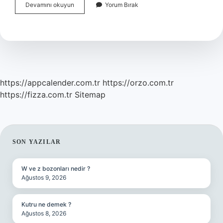
Tübi̇Tak
Devamını okuyun
Yorum Bırak
Ta
Bursiyer
Ne
Demek
https://appcalender.com.tr
https://orzo.com.tr
https://fizza.com.tr
Sitemap
SIDEBAR
SON YAZILAR
W ve z bozonları nedir ?
Ağustos 9, 2026
Kutru ne demek ?
Ağustos 8, 2026