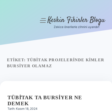
Keskin Fikirler Blogu
menüyü
aç
Zekice önerilerle zihnini uyandır!
Anasayfa
Gizlilik Politikası
Yasal Uyarı
ETIKET:
TÜBİTAK PROJELERINDE KIMLER
BURSIYER OLAMAZ
Hakkımızda
TÜBİTAK TA BURSIYER NE
DEMEK
Tarih: Kasım 18, 2024