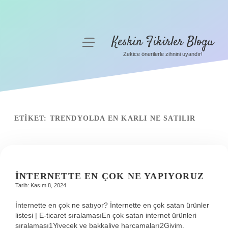
Keskin Fikirler Blogu
menüyü
aç
Zekice önerilerle zihnini uyandır!
Anasayfa
Gizlilik Politikası
Yasal Uyarı
ETIKET:
TRENDYOLDA EN KARLI NE SATILIR
Hakkımızda
İNTERNETTE EN ÇOK NE YAPIYORUZ
Tarih: Kasım 8, 2024
İnternette en çok ne satıyor? İnternette en çok satan ürünler
listesi | E-ticaret sıralamasıEn çok satan internet ürünleri
sıralaması1Yiyecek ve bakkaliye harcamaları2Giyim,