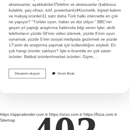
aksesuarlar, ayakkabılar3Telefon ve aksesuarlar (kablosuz
kulaklık, şarj cihazı, kılıf, powerbank)4Kozmetik, kişisel bakım
ve makyaj ürünleri11 satır daha Türk halkı internette en çok
ne yapıyor? “Türkler oyun, haber ve dizi izliyor.” BBC’nin
geçen yıl yaptığı araştırma hakkında bilgi veren İşler, akıllı
telefonların yüzde 58’inin video izlemek, yüzde 8’inin oyun
oynamak, yüzde 5’inin sosyal medyada gezinmek ve yüzde
17’sinin de araştırma yapmak için kullanıldığını söyledi. En
çok hangi ürünler satılıyor? İşte e-ticarette en çok satan
ürünler: Bakkal ürünleri/market ürünleri. Giyim,…
İNternette
Devamını okuyun
Yorum Bırak
En
Çok
Ne
Yapıyoruz
https://appcalender.com.tr
https://orzo.com.tr
https://fizza.com.tr
Sitemap