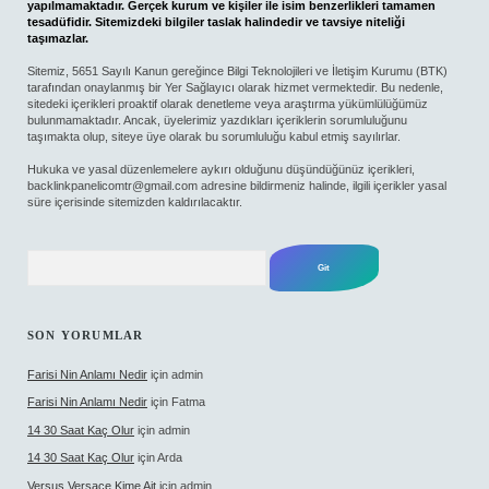
yapılmamaktadır. Gerçek kurum ve kişiler ile isim benzerlikleri tamamen
tesadüfidir. Sitemizdeki bilgiler taslak halindedir ve tavsiye niteliği
taşımazlar.
Sitemiz, 5651 Sayılı Kanun gereğince Bilgi Teknolojileri ve İletişim Kurumu (BTK)
tarafından onaylanmış bir Yer Sağlayıcı olarak hizmet vermektedir. Bu nedenle,
sitedeki içerikleri proaktif olarak denetleme veya araştırma yükümlülüğümüz
bulunmamaktadır. Ancak, üyelerimiz yazdıkları içeriklerin sorumluluğunu
taşımakta olup, siteye üye olarak bu sorumluluğu kabul etmiş sayılırlar.
Hukuka ve yasal düzenlemelere aykırı olduğunu düşündüğünüz içerikleri,
backlinkpanelicomtr@gmail.com
adresine bildirmeniz halinde, ilgili içerikler yasal
süre içerisinde sitemizden kaldırılacaktır.
Arama
SON YORUMLAR
Farisi Nin Anlamı Nedir
için
admin
Farisi Nin Anlamı Nedir
için
Fatma
14 30 Saat Kaç Olur
için
admin
14 30 Saat Kaç Olur
için
Arda
Versus Versace Kime Ait
için
admin