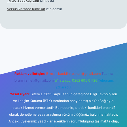
14 30 Saat Kaç Olur
için
Arda
Versus Versace Kime Ait
için
admin
vdcasinogir.net
Reklam ve İletişim:
E-mail:
backlinkpaneli@gmail.com
Teams:
forumhizmeti@gmail.com
Whatsapp: 0262 606 0 726
Telegram:
@karabul
Yasal Uyarı:
Sitemiz, 5651 Sayılı Kanun gereğince Bilgi Teknolojileri
ve İletişim Kurumu (BTK) tarafından onaylanmış bir Yer Sağlayıcı
olarak hizmet vermektedir. Bu nedenle, sitedeki içerikleri proaktif
olarak denetleme veya araştırma yükümlülüğümüz bulunmamaktadır.
Ancak, üyelerimiz yazdıkları içeriklerin sorumluluğunu taşımakta olup,