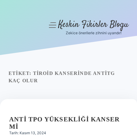
Keskin Fikirler Blogu
menüyü
aç
Zekice önerilerle zihnini uyandır!
Anasayfa
Gizlilik Politikası
Yasal Uyarı
ETIKET:
TIROID KANSERINDE ANTITG
KAÇ OLUR
Hakkımızda
ANTI TPO YÜKSEKLIĞI KANSER
MI
Tarih: Kasım 13, 2024