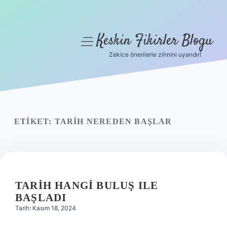
Keskin Fikirler Blogu
menüyü
aç
Zekice önerilerle zihnini uyandır!
Anasayfa
Gizlilik Politikası
Yasal Uyarı
ETIKET:
TARIH NEREDEN BAŞLAR
Hakkımızda
TARIH HANGI BULUŞ ILE
BAŞLADI
Tarih: Kasım 18, 2024