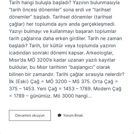
Tarih hangi buluşla başladı? Yazının bulunmasıyla
“tarih öncesi dönemler” sona erdi ve “tarihsel
dönemler” başladı. Tarihsel dönemler (tarihsel
çağlar) her toplumda aynı anda gerçekleşmedi.
Yazıyı bulmayı ve kullanmayı başaran toplumlar
tarih çağlarına daha erken girdiler. Tarih ne zaman
başladı? Tarih, bir kültür veya toplumda yazının
icadından sonraki dönemi kapsar. Arkeologlar,
Mısır’da MÖ 3200’e kadar uzanan yazılı kayıtlar
buldular, bu Mısır tarihinin “başlangıcı” olarak
bilinen bir zamandır. Tarihi çağlar sırasıyla nelerdir?
İlk (Eski) Çağ = MÖ 3200 – MS 375. Orta Çağ =
375 – 1453. Yeni Çağ = 1453 – 1789. Modern Çağ
= 1789 – günümüz. Mö 3000 hangi…
Tarih
Devamını okuyun
Yorum Bırak
Hangi
Buluş
Ile