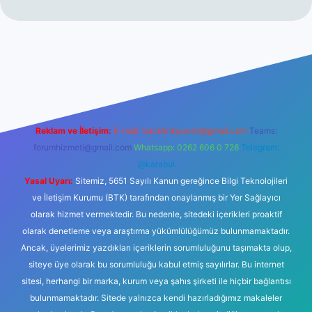
t
Reklam ve İletişim:
E-mail:
backlinkpaneli@gmail.com
Teams:
forumhizmeti@gmail.com
Whatsapp: 0262 606 0 726
Telegram:
@karabul
Yasal Uyarı:
Sitemiz, 5651 Sayılı Kanun gereğince Bilgi Teknolojileri
ve İletişim Kurumu (BTK) tarafından onaylanmış bir Yer Sağlayıcı
olarak hizmet vermektedir. Bu nedenle, sitedeki içerikleri proaktif
olarak denetleme veya araştırma yükümlülüğümüz bulunmamaktadır.
Ancak, üyelerimiz yazdıkları içeriklerin sorumluluğunu taşımakta olup,
siteye üye olarak bu sorumluluğu kabul etmiş sayılırlar. Bu internet
sitesi, herhangi bir marka, kurum veya şahıs şirketi ile hiçbir bağlantısı
bulunmamaktadır. Sitede yalnızca kendi hazırladığımız makaleler