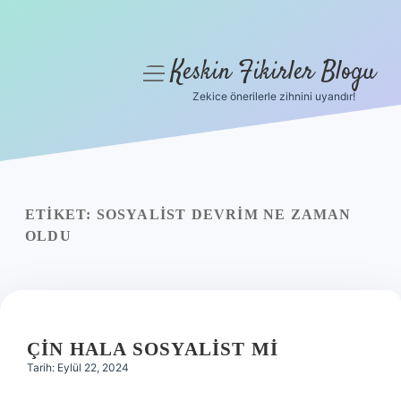
Keskin Fikirler Blogu
menüyü
aç
Zekice önerilerle zihnini uyandır!
Anasayfa
Gizlilik Politikası
Yasal Uyarı
ETIKET:
SOSYALIST DEVRIM NE ZAMAN
OLDU
Hakkımızda
ÇIN HALA SOSYALIST MI
Tarih: Eylül 22, 2024