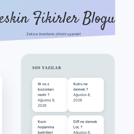
eskin Fikirler Blogu
Zekice önerilerle zihnini uyandır!
vdcasinog
SIDEBAR
SON YAZILAR
W ve z
Kutru ne
bozonları
demek ?
nedir ?
Ağustos 8,
Ağustos 9,
2026
2026
Kızın
Diff ne demek
hoşlanma
LoL ?
belirtileri
Ağustos 6,