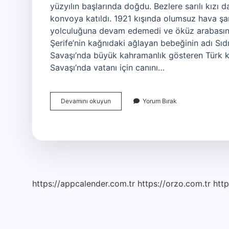
yüzyılın başlarında doğdu. Bezlere sarılı kızı
konvoya katıldı. 1921 kışında olumsuz hava şa
yolculuğuna devam edemedi ve öküz arabasının
Şerife’nin kağnıdaki ağlayan bebeğinin adı Sıdık
Savaşı’nda büyük kahramanlık gösteren Türk ka
Savaşı’nda vatanı için canını…
Şerife
Devamını okuyun
Yorum Bırak
Bacı
Nın
Olayı
Nedir
https://appcalender.com.tr
https://orzo.com.tr
http