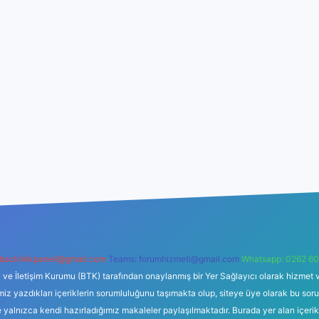
backlinkpaneli@gmail.com
Teams:
forumhizmeti@gmail.com
Whatsapp: 0262 60
i ve İletişim Kurumu (BTK) tarafından onaylanmış bir Yer Sağlayıcı olarak hizmet v
azdıkları içeriklerin sorumluluğunu taşımakta olup, siteye üye olarak bu sorumlul
e yalnızca kendi hazırladığımız makaleler paylaşılmaktadır. Burada yer alan içeri