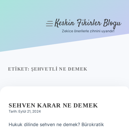
Keskin Fikirler Blogu
menüyü
aç
Zekice önerilerle zihnini uyandır!
Anasayfa
Gizlilik Politikası
Yasal Uyarı
ETIKET:
ŞEHVETLI NE DEMEK
Hakkımızda
SEHVEN KARAR NE DEMEK
Tarih: Eylül 21, 2024
Hukuk dilinde sehven ne demek? Bürokratik