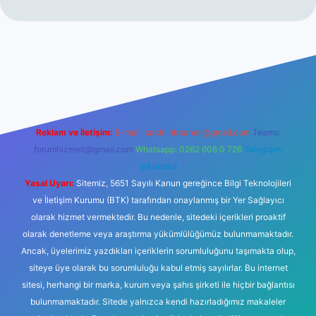
vdcasinogir.net
Reklam ve İletişim:
E-mail:
backlinkpaneli@gmail.com
Teams:
forumhizmeti@gmail.com
Whatsapp: 0262 606 0 726
Telegram:
@karabul
Yasal Uyarı:
Sitemiz, 5651 Sayılı Kanun gereğince Bilgi Teknolojileri
ve İletişim Kurumu (BTK) tarafından onaylanmış bir Yer Sağlayıcı
olarak hizmet vermektedir. Bu nedenle, sitedeki içerikleri proaktif
olarak denetleme veya araştırma yükümlülüğümüz bulunmamaktadır.
Ancak, üyelerimiz yazdıkları içeriklerin sorumluluğunu taşımakta olup,
siteye üye olarak bu sorumluluğu kabul etmiş sayılırlar. Bu internet
sitesi, herhangi bir marka, kurum veya şahıs şirketi ile hiçbir bağlantısı
bulunmamaktadır. Sitede yalnızca kendi hazırladığımız makaleler