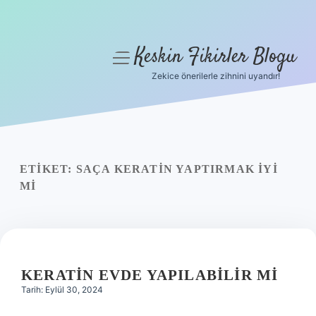
Keskin Fikirler Blogu
menüyü
aç
Zekice önerilerle zihnini uyandır!
Anasayfa
Gizlilik Politikası
Yasal Uyarı
ETIKET:
SAÇA KERATIN YAPTIRMAK IYI
MI
Hakkımızda
KERATIN EVDE YAPILABILIR MI
Tarih: Eylül 30, 2024