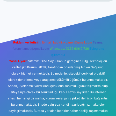
et
Reklam ve İletişim:
E-mail:
backlinkpaneli@gmail.com
Teams:
forumhizmeti@gmail.com
Whatsapp: 0262 606 0 726
Telegram:
@karabul
Yasal Uyarı:
Sitemiz, 5651 Sayılı Kanun gereğince Bilgi Teknolojileri
ve İletişim Kurumu (BTK) tarafından onaylanmış bir Yer Sağlayıcı
olarak hizmet vermektedir. Bu nedenle, sitedeki içerikleri proaktif
olarak denetleme veya araştırma yükümlülüğümüz bulunmamaktadır.
Ancak, üyelerimiz yazdıkları içeriklerin sorumluluğunu taşımakta olup,
siteye üye olarak bu sorumluluğu kabul etmiş sayılırlar. Bu internet
sitesi, herhangi bir marka, kurum veya şahıs şirketi ile hiçbir bağlantısı
bulunmamaktadır. Sitede yalnızca kendi hazırladığımız makaleler
paylaşılmaktadır. Burada yer alan içerikler haber niteliği taşımamakta