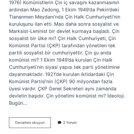
1976) Komünistlerin Çin iç savaşını kazanmasının
ardından Mao Zedong, 1 Ekim 1949’da Pekin’deki
Tiananmen Meydanı’nda Çin Halk Cumhuriyeti’nin
kuruluşunu ilan etti. Mao daha sonra sosyalist ve
Marksist-Leninist bir devlet kurmaya başladı. Çin
sosyalist bir ülke mi? Çin Halk Cumhuriyeti, Çin
Komünist Partisi (ÇKP) tarafından yönetilen tek
partili sosyalist bir cumhuriyettir. Çin şu anda
komünist mi? 1 Ekim 1949’da kurulan Çin Halk
Cumhuriyeti’nin siyasi yapısı tek parti yönetimine
dayanmaktadır. 1921’de kurulan iktidardaki Çin
Komünist Partisi’nin (ÇKP) 90 milyondan fazla
üyesi vardır. ÇKP Genel Sekreteri aynı zamanda
devletin başıdır. Çin yönetimi komünist mi? İdeoloji.
Bugün…
Çin
Devamını okuyun
2 Yorum
Hala
Sosyalist