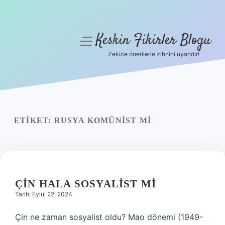
Keskin Fikirler Blogu
menüyü
aç
Zekice önerilerle zihnini uyandır!
Anasayfa
Gizlilik Politikası
Yasal Uyarı
ETIKET:
RUSYA KOMÜNIST MI
Hakkımızda
ÇIN HALA SOSYALIST MI
Tarih: Eylül 22, 2024
Çin ne zaman sosyalist oldu? Mao dönemi (1949-