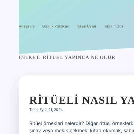
Anasayfa
Gizlilik Politikası
Yasal Uyarı
Hakkımızda
ETIKET:
RITÜEL YAPINCA NE OLUR
RITÜELI NASIL Y
Tarih: Eylül 21, 2024
Ritüel örnekleri nelerdir? Diğer ritüel örnekl
şınav veya mekik çekmek, kitap okumak, sabahl