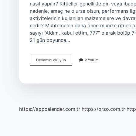
nasıl yapılır? Ritüeller genellikle din veya ibad
nedenle, amaç ne olursa olsun, performans ilgil
aktivitelerinin kullanılan malzemelere ve davran
nedir? Muhtemelen daha önce mucize ritüeli ola
sayıyı “Aldım, kabul ettim, 777” olarak bölüp 7-
21 gün boyunca…
Ritüeli
Devamını okuyun
2 Yorum
Nasıl
Yapılır
https://appcalender.com.tr
https://orzo.com.tr
http