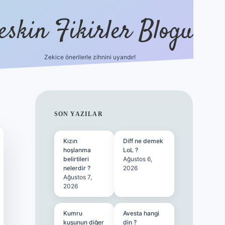
eskin Fikirler Blogu
Zekice önerilerle zihnini uyandır!
vdcasinog
SIDEBAR
SON YAZILAR
Kızın
Diff ne demek
hoşlanma
LoL ?
belirtileri
Ağustos 6,
nelerdir ?
2026
Ağustos 7,
2026
Kumru
Avesta hangi
kuşunun diğer
din ?