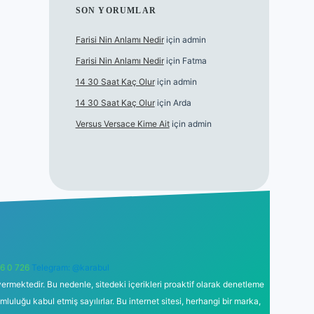
SON YORUMLAR
Farisi Nin Anlamı Nedir
için
admin
Farisi Nin Anlamı Nedir
için
Fatma
14 30 Saat Kaç Olur
için
admin
14 30 Saat Kaç Olur
için
Arda
Versus Versace Kime Ait
için
admin
6 0 726
Telegram: @karabul
ermektedir. Bu nedenle, sitedeki içerikleri proaktif olarak denetleme
uğu kabul etmiş sayılırlar. Bu internet sitesi, herhangi bir marka,