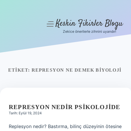
Keskin Fikirler Blogu
menüyü
aç
Zekice önerilerle zihnini uyandır!
Anasayfa
Gizlilik Politikası
Yasal Uyarı
ETIKET:
REPRESYON NE DEMEK BIYOLOJI
Hakkımızda
REPRESYON NEDIR PSIKOLOJIDE
Tarih: Eylül 19, 2024
Replesyon nedir? Bastırma, bilinç düzeyinin ötesine