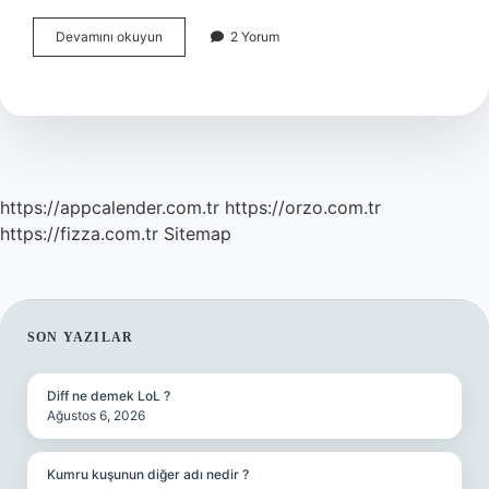
Represyon
Devamını okuyun
2 Yorum
Nedir
Psikolojide
https://appcalender.com.tr
https://orzo.com.tr
https://fizza.com.tr
Sitemap
SIDEBAR
SON YAZILAR
Diff ne demek LoL ?
Ağustos 6, 2026
Kumru kuşunun diğer adı nedir ?