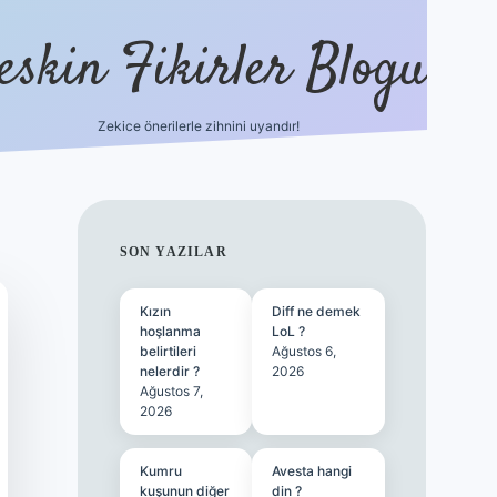
eskin Fikirler Blogu
Zekice önerilerle zihnini uyandır!
vdcasinogir.net
SIDEBAR
SON YAZILAR
Kızın
Diff ne demek
hoşlanma
LoL ?
belirtileri
Ağustos 6,
nelerdir ?
2026
Ağustos 7,
2026
Kumru
Avesta hangi
kuşunun diğer
din ?