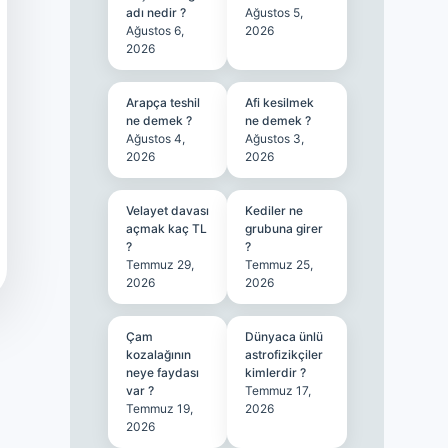
adı nedir ?
Ağustos 5,
Ağustos 6,
2026
2026
Arapça teshil
Afi kesilmek
ne demek ?
ne demek ?
Ağustos 4,
Ağustos 3,
2026
2026
Velayet davası
Kediler ne
açmak kaç TL
grubuna girer
?
?
Temmuz 29,
Temmuz 25,
2026
2026
Çam
Dünyaca ünlü
kozalağının
astrofizikçiler
neye faydası
kimlerdir ?
var ?
Temmuz 17,
Temmuz 19,
2026
2026