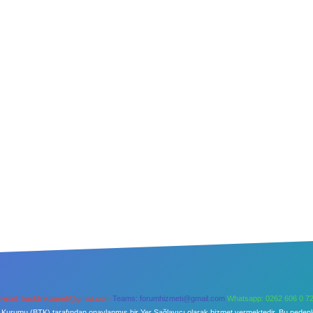
-mail:
backlinkpaneli@gmail.com
Teams:
forumhizmeti@gmail.com
Whatsapp: 0262 606 0 7
şim Kurumu (BTK) tarafından onaylanmış bir Yer Sağlayıcı olarak hizmet vermektedir. Bu neden