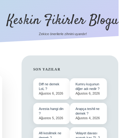
Keskin Fikirler Blogu
Zekice önerilerle zihnini uyandır!
SIDEBAR
SON YAZILAR
Diff ne demek
Kumru kuşunun
LoL ?
diğer adı nedir ?
Ağustos 6, 2026
Ağustos 6, 2026
Avesta hangi din
Arapça teshil ne
?
demek ?
Ağustos 5, 2026
Ağustos 4, 2026
Afi kesilmek ne
Velayet davası
demek ?
açmak kaç TL ?