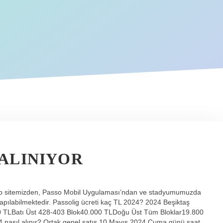
ALINIYOR
web sitemizden, Passo Mobil Uygulaması’ndan ve stadyumumuzda
ılabilmektedir. Passolig ücreti kaç TL 2024? 2024 Beşiktaş
000 TLBatı Üst 428-403 Blok40.000 TLDoğu Üst Tüm Bloklar19.800
nasıl alınır? Ortak genel satış 10 Mayıs 2024 Cuma günü saat