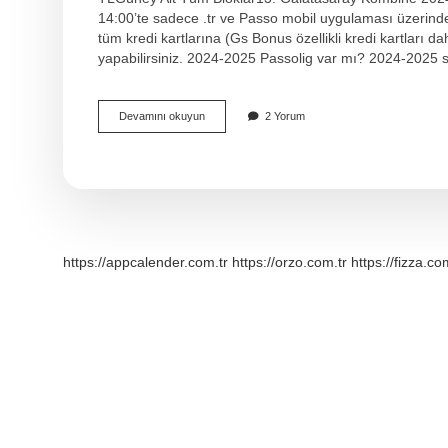
14:00’te sadece .tr ve Passo mobil uygulaması üzerinde
tüm kredi kartlarına (Gs Bonus özellikli kredi kartları dah
yapabilirsiniz. 2024-2025 Passolig var mı? 2024-2025
Kombine
Devamını okuyun
2 Yorum
Nereden
Alınıyor
https://appcalender.com.tr
https://orzo.com.tr
https://fizza.co