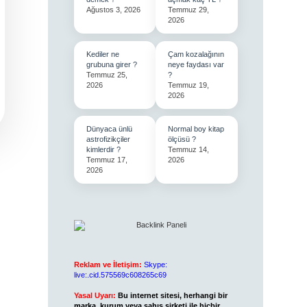
Ağustos 3, 2026
Temmuz 29,
2026
Kediler ne
Çam kozalağının
grubuna girer ?
neye faydası var
Temmuz 25,
?
2026
Temmuz 19,
2026
Dünyaca ünlü
Normal boy kitap
astrofizikçiler
ölçüsü ?
kimlerdir ?
Temmuz 14,
Temmuz 17,
2026
2026
Reklam ve İletişim:
Skype:
live:.cid.575569c608265c69
Yasal Uyarı:
Bu internet sitesi, herhangi bir
marka, kurum veya şahıs şirketi ile hiçbir