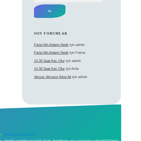
SON YORUMLAR
Farisi Nin Anlamı Nedir
için
admin
Farisi Nin Anlamı Nedir
için
Fatma
14 30 Saat Kaç Olur
için
admin
14 30 Saat Kaç Olur
için
Arda
Versus Versace Kime Ait
için
admin
26
Telegram: @karabul
le, sitedeki içerikleri proaktif olarak denetleme veya araştırma yükümlülüğümüz