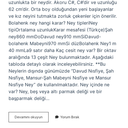
uzunlukta bir neydir. Akoru C#, C#’dir ve uzunluğu
62 cm’dir. Orta boy olduğundan yeni başlayanlar
ve kız neyini tutmakta zorluk çekenler için önerilir.
Bolahenk ney hangi karar? Ney tipleriNey
tipiOrtalama uzunlukKarar mesafesi (Türkçe)Şah
ney860 mmDoDavud ney910 mmSiDavud-
bolahenk Mabeyni970 mmSi düzBolahenk Ney1 m
40 mmLa9 satır daha Kaç cesit ney var? Bir oktav
aralığında 13 çeşit Ney bulunmaktadır. Aşağıdaki
tabloda detaylı olarak inceleyebilirsiniz. **Bu
Neylerin dışında günümüzde “Davud Nısfiye, Şah
Nısfiye, Mansur-Şah Mabeyni Nısfiye ve Mansur
Nısfiye Ney” de kullanılmaktadır. Ney içinde ne
var? Ney, beş veya altı parmak deliği ve bir
başparmak deliği…
Mabeyn
Devamını okuyun
Yorum Bırak
Ney
Nedir