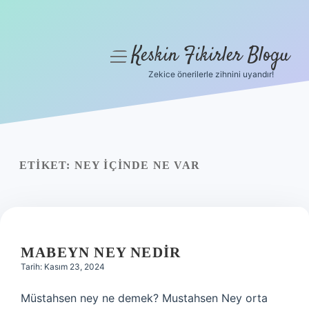
Keskin Fikirler Blogu
menüyü
aç
Zekice önerilerle zihnini uyandır!
Anasayfa
Gizlilik Politikası
Yasal Uyarı
ETIKET:
NEY IÇINDE NE VAR
Hakkımızda
MABEYN NEY NEDIR
Tarih: Kasım 23, 2024
Müstahsen ney ne demek? Mustahsen Ney orta